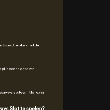
vertrouwd te raken met de
s plus een selectie van
Megaways-systeem. Met extra
ays Slot te spelen?