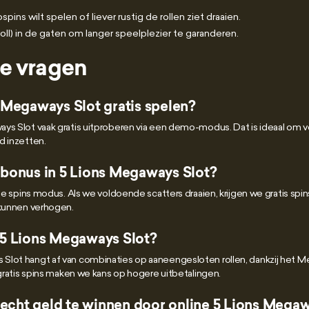
pins wilt spelen of liever rustig de rollen ziet draaien.
oll) in de gaten om langer speelplezier te garanderen.
e vragen
Megaways Slot gratis spelen?
ys Slot vaak gratis uitproberen via een demo-modus. Dat is ideaal om 
d inzetten.
s bonus in 5 Lions Megaways Slot?
ree spins modus. Als we voldoende scatters draaien, krijgen we gratis spin
 kunnen verhogen.
5 Lions Megaways Slot?
Slot hangt af van combinaties op aaneengesloten rollen, dankzij het 
 gratis spins maken we kans op hogere uitbetalingen.
 echt geld te winnen door online 5 Lions Megaw