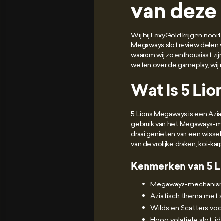
van deze
Wij bij FoxyGold krijgen nooi
Megaways slot review delen 
waarom wij zo enthousiast zij
weten over de gameplay, wij
Wat Is 5 Li
5 Lions Megaways is een Azi
gebruik van het Megaways-mec
draai genieten van een wisse
van de vrolijke draken, koi-k
Kenmerken van 5 L
Megaways-mechanisme
Aziatisch thema met 
Wilds en Scatters vo
Hoog volatiele slot, i