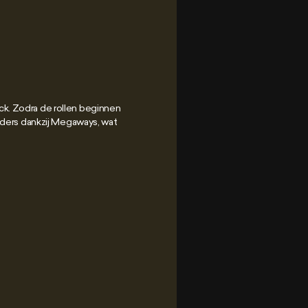
k. Zodra de rollen beginnen
nders dankzij Megaways, wat