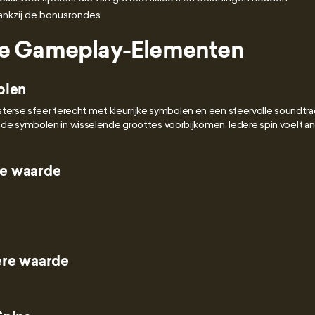
dankzij de bonusrondes
te Gameplay-Elementen
olen
rse sfeer terecht met kleurrijke symbolen en een sfeervolle soundtrac
lende symbolen in wisselende groottes voorbijkomen. Iedere spin voelt a
e waarde
ere waarde