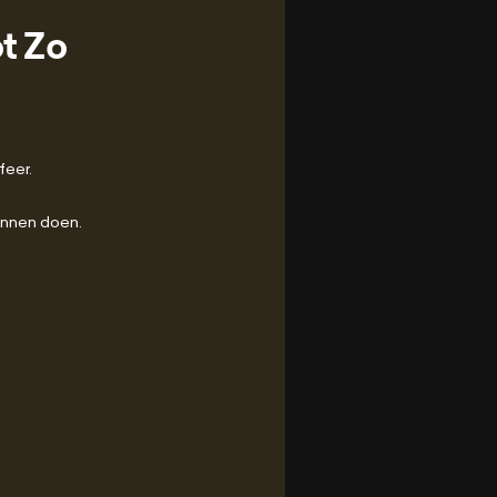
t Zo
feer.
unnen doen.