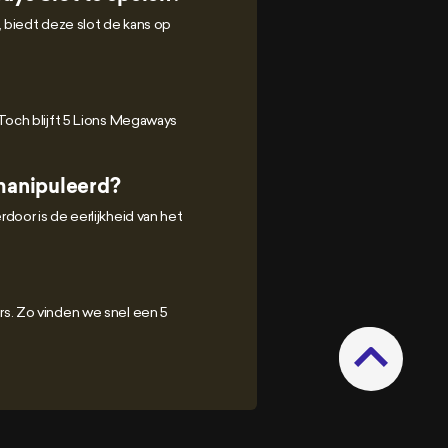
 biedt deze slot de kans op
Toch blijft 5 Lions Megaways
emanipuleerd?
oor is de eerlijkheid van het
ers. Zo vinden we snel een 5