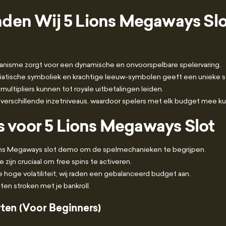
en Wij 5 Lions Megaways Slo
isme zorgt voor een dynamische en onvoorspelbare spelervaring.
iatische symboliek en krachtige leeuw-symbolen geeft een unieke s
ltipliers kunnen tot royale uitbetalingen leiden.
 verschillende inzetniveaus, waardoor spelers met elk budget mee k
s voor 5 Lions Megaways Slot
ons Megaways slot demo om de spelmechanieken te begrijpen.
e zijn cruciaal om free spins te activeren.
hoge volatiliteit; wij raden een gebalanceerd budget aan.
eten stroken met je bankroll.
ten (Voor Beginners)