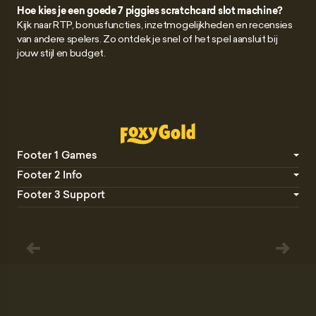
Hoe kies je een goede 7 piggies scratchcard slot machine?
Kijk naar RTP, bonusfuncties, inzetmogelijkheden en recensies
van andere spelers. Zo ontdek je snel of het spel aansluit bij
jouw stijl en budget.
Footer 1 Games
Footer 2 Info
Footer 3 Support