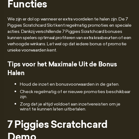
Functies
We zijn er dol op wanneer er extra voordelen te halen zijn. De 7
Piggies Scratchcard Slot kent regelmatig promoties en speciale
acties. Dankzij verschillende 7 Piggies Scratchcard bonuses
kunnen spelers optimaal profiteren van extra krasbeurten of een
verhoogde winkans. Let wel op dat iedere bonus of promotie
unieke voorwaarden kent.
Tips voor het Maximale Uit de Bonus
Halen
Houd de inzet en bonusvoorwaarden in de gaten.
Check regelmatig of er nieuwe promoties beschikbaar
zijn.
Zorg dat je altijd voldoet aan inzetvereisten om je
winst te kunnen laten uitbetalen.
7 Piggies Scratchcard
Demo