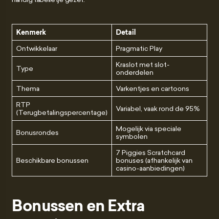
Kenmerk
Detail
Ontwikkelaar
Pragmatic Play
Kraslot met slot-
Type
onderdelen
Thema
Varkentjes en cartoons
RTP
Variabel, vaak rond de 95%
(Terugbetalingspercentage)
Mogelijk via speciale
Bonusrondes
symbolen
7 Piggies Scratchcard
Beschikbare bonussen
bonuses (afhankelijk van
casino-aanbiedingen)
Bonussen en Extra