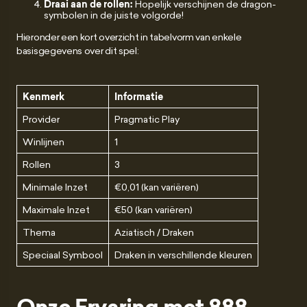
Draai aan de rollen:
Hopelijk verschijnen de dragon-
symbolen in de juiste volgorde!
Hieronder een kort overzicht in tabelvorm van enkele
basisgegevens over dit spel:
Kenmerk
Informatie
Provider
Pragmatic Play
Winlijnen
1
Rollen
3
Minimale Inzet
€0,01 (kan variëren)
Maximale Inzet
€50 (kan variëren)
Thema
Aziatisch / Draken
Speciaal Symbool
Draken in verschillende kleuren