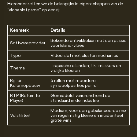
Hieronder zetten we de belangrijkste eigenschappen van de
“aloha slot game” op een rij:
Kenmerk
Details
Bekende ontwikkelaar met een passie
Softwareprovider
voor Island-vibes
Type
Video slot met cluster mechanics
Tropische eilanden, tiki-maskers en
Thema
vrolijke kleuren
Rij- en
6 rollen met meerdere
Kolomopbouw
symboolposities per rol
RTP (Return to
Gemiddeld, variërend rond de
Player)
standaard in de industrie
Medium, voor een gebalanceerde mix
Volatiliteit
van regelmatig kleine en incidenteel
grote wins