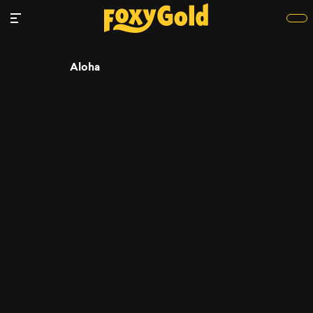
Aloha