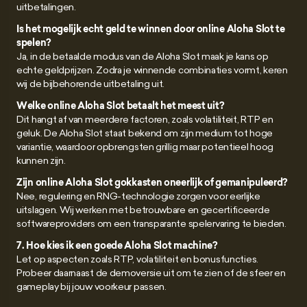
uitbetalingen.
Is het mogelijk echt geld te winnen door online Aloha Slot te
spelen?
Ja, in de betaalde modus van de Aloha Slot maak je kans op
echte geldprijzen. Zodra je winnende combinaties vormt, keren
wij de bijbehorende uitbetaling uit.
Welke online Aloha Slot betaalt het meest uit?
Dit hangt af van meerdere factoren, zoals volatiliteit, RTP en
geluk. De Aloha Slot staat bekend om zijn medium tot hoge
variantie, waardoor opbrengsten grillig maar potentieel hoog
kunnen zijn.
Zijn online Aloha Slot gokkasten oneerlijk of gemanipuleerd?
Nee, regulering en RNG-technologie zorgen voor eerlijke
uitslagen. Wij werken met betrouwbare en gecertificeerde
softwareproviders om een transparante spelervaring te bieden.
7. Hoe kies ik een goede Aloha Slot machine?
Let op aspecten zoals RTP, volatiliteit en bonusfuncties.
Probeer daarnaast de demoversie uit om te zien of de sfeer en
gameplay bij jouw voorkeur passen.