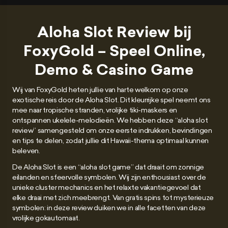
Aloha Slot Review bij
FoxyGold – Speel Online,
Demo & Casino Game
Wij van FoxyGold heten jullie van harte welkom op onze
exotische reis door de Aloha Slot. Dit kleurrijke spel neemt ons
mee naar tropische stranden, vrolijke tiki-maskers en
ontspannen ukelele-melodieën. We hebben deze “aloha slot
review” samengesteld om onze eerste indrukken, bevindingen
en tips te delen, zodat jullie dit Hawaii-thema optimaal kunnen
beleven.
De Aloha Slot is een “aloha slot game” dat draait om zonnige
eilanden en sfeervolle symbolen. Wij zijn enthousiast over de
unieke cluster mechanics en het relaxte vakantiegevoel dat
elke draai met zich meebrengt. Van gratis spins tot mysterieuze
symbolen: in deze review duiken we in alle facetten van deze
vrolijke gokautomaat.