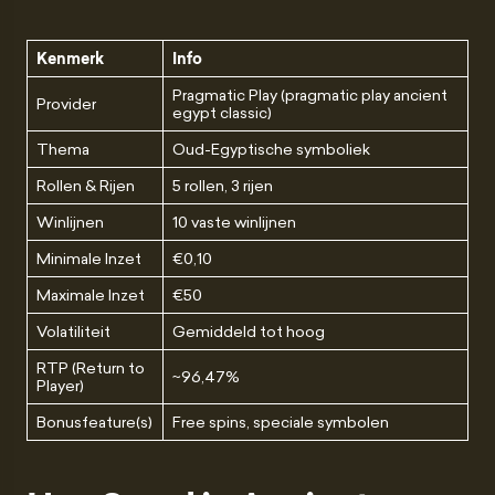
Kenmerk
Info
Pragmatic Play (pragmatic play ancient
Provider
egypt classic)
Thema
Oud-Egyptische symboliek
Rollen & Rijen
5 rollen, 3 rijen
Winlijnen
10 vaste winlijnen
Minimale Inzet
€0,10
Maximale Inzet
€50
Volatiliteit
Gemiddeld tot hoog
RTP (Return to
~96,47%
Player)
Bonusfeature(s)
Free spins, speciale symbolen