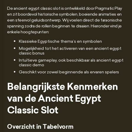
De ancient egypt classic slot is ontwikkeld door Pragmatic Play
en zit boordevol historische symbolen, boeiende animaties en
een sfeervol geluidsontwerp. Wij voelen direct de faraonische
spanning zodra de rollen beginnen te draaien. Hieronder vind je
enkele hoogtepunten:
Klassieke Egyptische thema’s en symbolen
Mogelijkheid tot het activeren van een ancient egypt
classic bonus
Intuïtieve gameplay, ook beschikbaar als ancient egypt
classic demo
Geschikt voor zowel beginnende als ervaren spelers
Belangrijkste Kenmerken
van de Ancient Egypt
Classic Slot
Overzicht in Tabelvorm