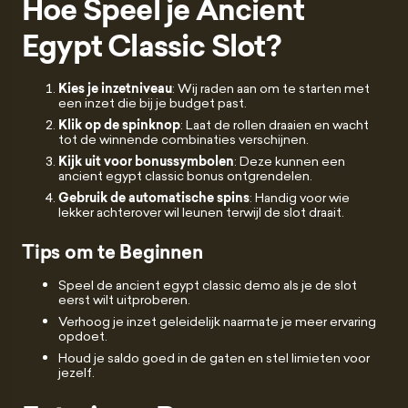
Hoe Speel je Ancient
Egypt Classic Slot?
Kies je inzetniveau
: Wij raden aan om te starten met
een inzet die bij je budget past.
Klik op de spinknop
: Laat de rollen draaien en wacht
tot de winnende combinaties verschijnen.
Kijk uit voor bonussymbolen
: Deze kunnen een
ancient egypt classic bonus ontgrendelen.
Gebruik de automatische spins
: Handig voor wie
lekker achterover wil leunen terwijl de slot draait.
Tips om te Beginnen
Speel de ancient egypt classic demo als je de slot
eerst wilt uitproberen.
Verhoog je inzet geleidelijk naarmate je meer ervaring
opdoet.
Houd je saldo goed in de gaten en stel limieten voor
jezelf.