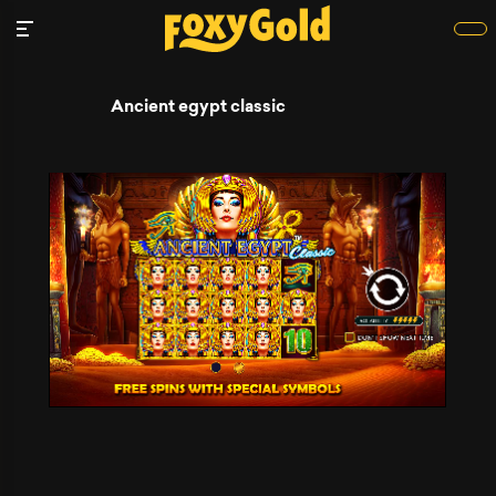
Ancient egypt classic