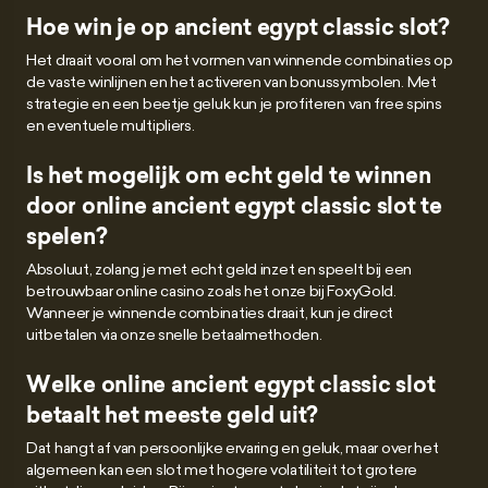
Hoe win je op ancient egypt classic slot?
Het draait vooral om het vormen van winnende combinaties op
de vaste winlijnen en het activeren van bonussymbolen. Met
strategie en een beetje geluk kun je profiteren van free spins
en eventuele multipliers.
Is het mogelijk om echt geld te winnen
door online ancient egypt classic slot te
spelen?
Absoluut, zolang je met echt geld inzet en speelt bij een
betrouwbaar online casino zoals het onze bij FoxyGold.
Wanneer je winnende combinaties draait, kun je direct
uitbetalen via onze snelle betaalmethoden.
Welke online ancient egypt classic slot
betaalt het meeste geld uit?
Dat hangt af van persoonlijke ervaring en geluk, maar over het
algemeen kan een slot met hogere volatiliteit tot grotere