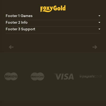
Footer 1 Games
Footer 2 Info
Footer 3 Support