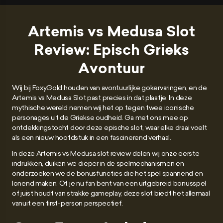
Artemis vs Medusa Slot
Review: Episch Grieks
Avontuur
Wij bij FoxyGold houden van avontuurlijke gokervaringen, en de
Artemis vs Medusa Slot past precies in dat plaatje. In deze
mythische wereld nemen wij het op tegen twee iconische
personages uit de Griekse oudheid. Ga met ons mee op
ontdekkingstocht door deze epische slot, waar elke draai voelt
als een nieuw hoofdstuk in een fascinerend verhaal.
In deze Artemis vs Medusa slot review delen wij onze eerste
indrukken, duiken we dieper in de spelmechanismen en
onderzoeken we de bonusfuncties die het spel spannend en
lonend maken. Of je nu fan bent van een uitgebreid bonusspel
of juist houdt van strakke gameplay, deze slot biedt het allemaal
vanuit een first-person perspectief.