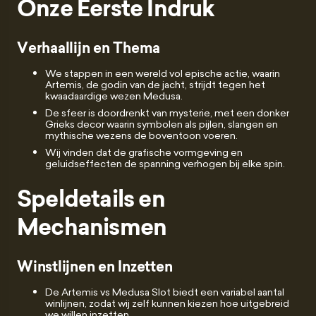
Onze Eerste Indruk
Verhaallijn en Thema
We stappen in een wereld vol epische actie, waarin
Artemis, de godin van de jacht, strijdt tegen het
kwaadaardige wezen Medusa.
De sfeer is doordrenkt van mysterie, met een donker
Grieks decor waarin symbolen als pijlen, slangen en
mythische wezens de boventoon voeren.
Wij vinden dat de grafische vormgeving en
geluidseffecten de spanning verhogen bij elke spin.
Speldetails en
Mechanismen
Winstlijnen en Inzetten
De Artemis vs Medusa Slot biedt een variabel aantal
winlijnen, zodat wij zelf kunnen kiezen hoe uitgebreid
we willen inzetten.