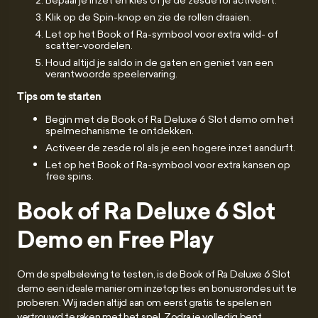
Klik op de Spin-knop en zie de rollen draaien.
Let op het Book of Ra-symbool voor extra wild- of
scatter-voordelen.
Houd altijd je saldo in de gaten en geniet van een
verantwoorde speelervaring.
Tips om te starten
Begin met de Book of Ra Deluxe 6 Slot demo om het
spelmechanisme te ontdekken.
Activeer de zesde rol als je een hogere inzet aandurft.
Let op het Book of Ra-symbool voor extra kansen op
free spins.
Book of Ra Deluxe 6 Slot
Demo en Free Play
Om de spelbeleving te testen, is de Book of Ra Deluxe 6 Slot
demo een ideale manier om inzetopties en bonusrondes uit te
proberen. Wij raden altijd aan om eerst gratis te spelen en
vertrouwd te raken met het spel. Zodra je volledig bent