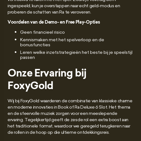
ingespeeld, kun je overstappen naar echt geld-modus en
proberen de schatten van Ra te veroveren.
Voordelen van de Demo- en Free Play-Opties
Geen financieel risico
Kennismaken met het spelverloop en de
bonusfuncties
Leren welke inzetstrategieën het beste bij je speelstijl
passen
Onze Ervaring bij
FoxyGold
Wij bij FoxyGold waarderen de combinatie van klassieke charme
en moderne innovaties in Book of Ra Deluxe 6 Slot. Het thema
en de sfeervolle muziek zorgen voor een meeslepende
ervaring. Tegelijkertijd geeft de zesde rol een extra boost aan
het traditionele format, waardoor we geregeld terugkeren naar
de rollen in de hoop op die ultieme ontdekkingsreis.