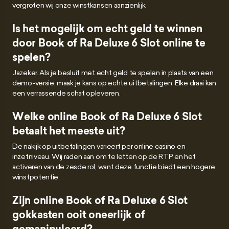
vergroten wij onze winstkansen aanzienlijk.
Is het mogelijk om echt geld te winnen
door Book of Ra Deluxe 6 Slot online te
spelen?
Jazeker. Als je besluit met echt geld te spelen in plaats van een
demo-versie, maak je kans op echte uitbetalingen. Elke draai kan
een verrassende schat opleveren.
Welke online Book of Ra Deluxe 6 Slot
betaalt het meeste uit?
De nakijk op uitbetalingen varieert per online casino en
inzetniveau. Wij raden aan om te letten op de RTP en het
activeren van de zesde rol, want deze functie biedt een hogere
winstpotentie.
Zijn online Book of Ra Deluxe 6 Slot
gokkasten ooit oneerlijk of
gemanipuleerd?