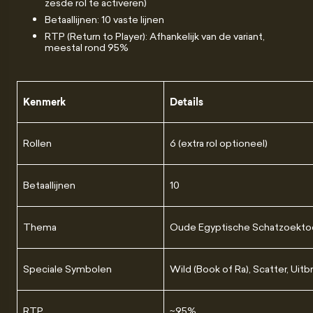
zesde rol te activeren)
Betaallijnen: 10 vaste lijnen
RTP (Return to Player): Afhankelijk van de variant,
meestal rond 95%
Kenmerk
Details
Rollen
6 (extra rol optioneel)
Betaallijnen
10
Thema
Oude Egyptische Schatzoekto
Speciale Symbolen
Wild (Book of Ra), Scatter, Ui
RTP
~95%