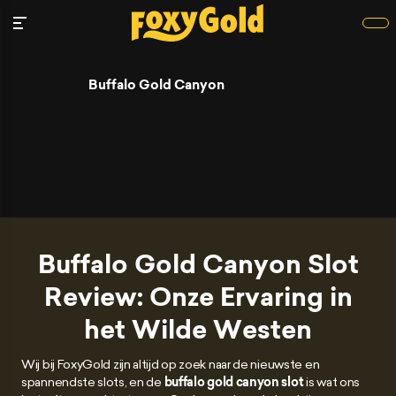
Buffalo Gold Canyon
Buffalo Gold Canyon Slot
Review: Onze Ervaring in
het Wilde Westen
Wij bij FoxyGold zijn altijd op zoek naar de nieuwste en
spannendste slots, en de
buffalo gold canyon slot
is wat ons