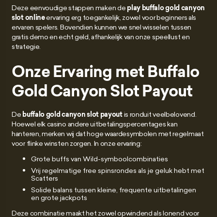
Deze eenvoudige stappen maken de
play buffalo gold canyon
slot online
ervaring erg toegankelijk, zowel voor beginners als
ervaren spelers. Bovendien kunnen we snel wisselen tussen
gratis demo en echt geld, afhankelijk van onze speellust en
strategie.
Onze Ervaring met Buffalo
Gold Canyon Slot Payout
De
buffalo gold canyon slot payout
is ronduit veelbelovend.
Hoewel elk casino andere uitbetalingspercentages kan
hanteren, merken wij dat hoge waardesymbolen met regelmaat
voor flinke winsten zorgen. In onze ervaring:
Grote buffs van Wild-symboolcombinaties
Vrij regelmatige free spinsrondes als je geluk hebt met
Scatters
Solide balans tussen kleine, frequente uitbetalingen
en grote jackpots
Deze combinatie maakt het zowel opwindend als lonend voor