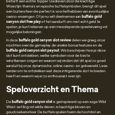
betreft een echte topper. Gedreven door de krachtige
Woestijn-thema’s en epische buffelsymbolen, brengt dit spel
een buitensfeer die perfect is voor liefhebbers van avontuurlijke
casino-ervaringen. Of je nu wilt deelnemen aan
buffalo gold
canyon slot free play
of het aandurft om met echt geld te
spelen, je kunt rekenen op een meeslepende speelervaring vol
mogelijke beloningen.
In deze
buffalo gold canyon slot review
delen we graag onze
inzichten over de gameplay, de unieke bonusfeatures en de
buffalo gold canyon slot payout
. We beschrijven hoe je deze
slot kunt ontdekken, welke symbolen voor de beste
winstkansen zorgen en waarom wij vinden dat dit spel zo goed
aansluit bij onze dynamische, online casino- en gokwereld. Lees
verder om te ontdekken wat deze intrigerende slot te bieden
heeft en waarom wij er zo enthousiast over zijn.
Speloverzicht en Thema
De
buffalo gold canyon slot
is geïnspireerd op een ruige Wild
West-setting vol wilde dieren, rotsachtige kloven en
goudzoekerssfeer. De buffels spelen hierin de hoofdrol en