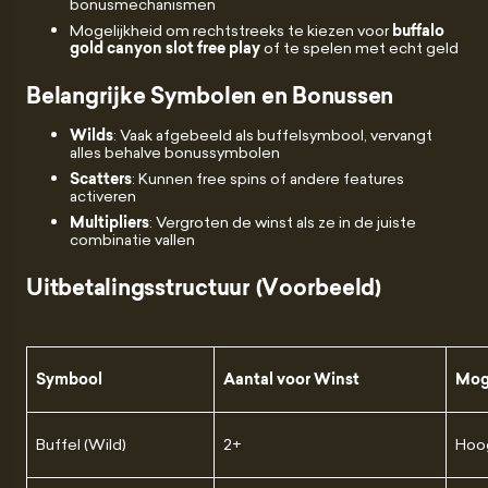
bonusmechanismen
Mogelijkheid om rechtstreeks te kiezen voor
buffalo
gold canyon slot free play
of te spelen met echt geld
Belangrijke Symbolen en Bonussen
Wilds
: Vaak afgebeeld als buffelsymbool, vervangt
alles behalve bonussymbolen
Scatters
: Kunnen free spins of andere features
activeren
Multipliers
: Vergroten de winst als ze in de juiste
combinatie vallen
Uitbetalingsstructuur (Voorbeeld)
Symbool
Aantal voor Winst
Moge
Buffel (Wild)
2+
Hoog