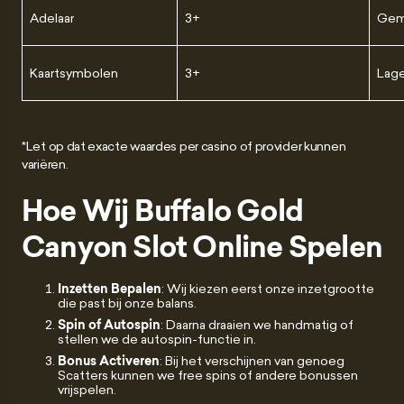
Adelaar
3+
Gemi
Kaartsymbolen
3+
Lage
*Let op dat exacte waardes per casino of provider kunnen
variëren.
Hoe Wij Buffalo Gold
Canyon Slot Online Spelen
Inzetten Bepalen
: Wij kiezen eerst onze inzetgrootte
die past bij onze balans.
Spin of Autospin
: Daarna draaien we handmatig of
stellen we de autospin-functie in.
Bonus Activeren
: Bij het verschijnen van genoeg
Scatters kunnen we free spins of andere bonussen
vrijspelen.