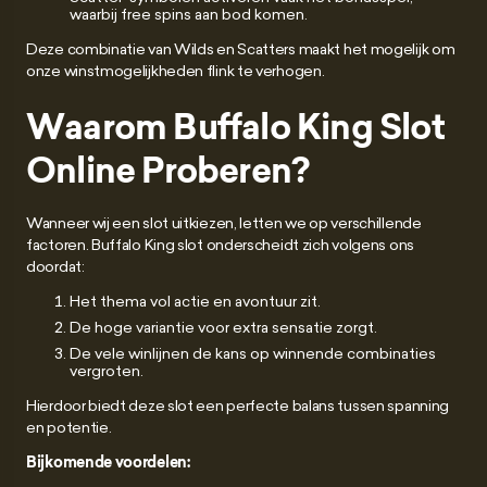
waarbij free spins aan bod komen.
Deze combinatie van Wilds en Scatters maakt het mogelijk om
onze winstmogelijkheden flink te verhogen.
Waarom Buffalo King Slot
Online Proberen?
Wanneer wij een slot uitkiezen, letten we op verschillende
factoren. Buffalo King slot onderscheidt zich volgens ons
doordat:
Het thema vol actie en avontuur zit.
De hoge variantie voor extra sensatie zorgt.
De vele winlijnen de kans op winnende combinaties
vergroten.
Hierdoor biedt deze slot een perfecte balans tussen spanning
en potentie.
Bijkomende voordelen: