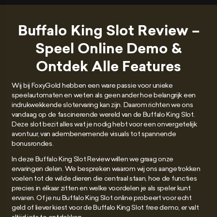
Buffalo King Slot Review –
Speel Online Demo &
Ontdek Alle Features
Wij bij FoxyGold hebben een ware passie voor unieke
speelautomaten en weten als geen ander hoe belangrijk een
indrukwekkende slotervaring kan zijn. Daarom richten we ons
vandaag op de fascinerende wereld van de Buffalo King Slot.
Deze slot bezit alles wat je nodig hebt voor een onvergetelijk
avontuur, van adembenemende visuals tot spannende
bonusrondes.
In deze Buffalo King Slot Review willen we graag onze
ervaringen delen. We bespreken waarom wij ons aangetrokken
voelen tot de wilde dieren die centraal staan, hoe de functies
precies in elkaar zitten en welke voordelen je als speler kunt
ervaren. Of je nu Buffalo King Slot online probeert voor echt
geld of liever kiest voor de Buffalo King Slot free demo, er valt
altijd iets te ontdekken.