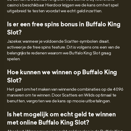
casino’s beschikbaar. Hierdoor krijgen we de kans om het spel
uitgebreid te testen voordat we echt geld inzetten.
Is er een free spins bonus in Buffalo King
Slot?
Jazeker, wanneer je voldoende Scatter-symbolen draait,
activeer je de free spins feature. Dit is volgens ons een van de
belangrijkste redenen waarom we Buffalo King Slot graag
spelen.
Hoe kunnen we winnen op Buffalo King
Slot?
Het gaat om het maken van winnende combinaties op de 4096
manieren om te winnen. Door Scatters en Wilds optimaal te
benutten, vergroten we de kans op mooie uitbetalingen.
Is het mogelijk om echt geld te winnen
met online Buffalo King Slot?