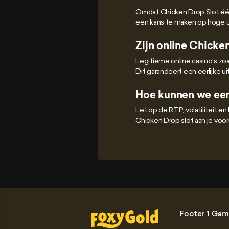
Omdat Chicken Drop Slot één 
een kans te maken op hoge u
Zijn online Chicke
Legitieme online casino’s z
Dit garandeert een eerlijke u
Hoe kunnen we een
Let op de RTP, volatiliteit e
Chicken Drop slot aan je voo
Footer 1 Ga