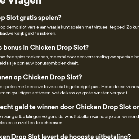
de Vragen
p Slot gratis spelen?
rop demo slot versie aan waar je kunt spelen met virtueel tegoed. Zo ku
adwerkelijk geld te riskeren.
ns bonus in Chicken Drop Slot?
 kan free spins toekennen, meestal door een verzameling van speciale 
id als je opnieuw bonussymbolen draait.
nen op Chicken Drop Slot?
 te spelen met een inzetniveau dat bij je budget past. Houd de eierzones
menigvuldigers activeren, wat de kans op grote winsten vergroot.
 echt geld te winnen door Chicken Drop Slot on
 ontvang uitbetalingen volgens de winsttabellen wanneer je een winnende
elen en je inzetten te beheersen.
en Drop Slot levert de hoogste uitbetaling?