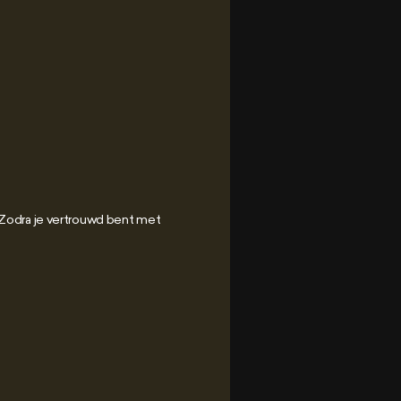
. Zodra je vertrouwd bent met