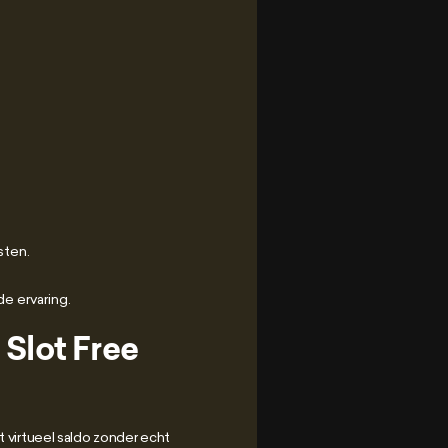
sten.
e ervaring.
Slot Free
t virtueel saldo zonder echt