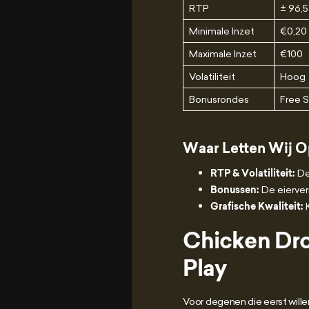
RTP
± 96,
Minimale Inzet
€0,20
Maximale Inzet
€100
Volatiliteit
Hoog
Bonusrondes
Free S
Waar Letten Wij 
RTP & Volatiliteit:
De 
Bonussen:
De eierver
Grafische Kwaliteit:
K
Chicken Dro
Play
Voor degenen die eerst willen