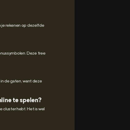
n je rekenen op dezelfde
bonussymbolen. Deze free
 in de gaten, want deze
line te spelen?
 cluster hebt. Het is wel