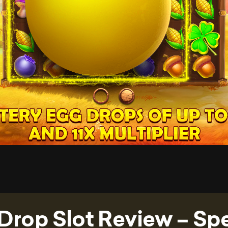
Drop Slot Review – Sp