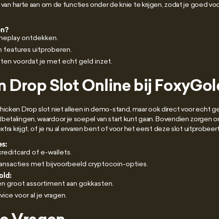
it van harte aan om de functies onder de knie te krijgen, zodat je goed 
en?
ameplay ontdekken.
 features uitproberen.
ten voordat je met echt geld inzet.
n Drop Slot Online bij FoxyGol
icken Drop slot niet alleen in demo-stand, maar ook direct voor echt ge
betalingen, waardoor je soepel van start kunt gaan. Bovendien zorgen 
tra krijgt, of je nu al ervaren bent of voor het eerst deze slot uitprobeert
es:
 creditcard of e-wallets.
ansacties met bijvoorbeeld cryptocoin-opties.
old:
n groot assortiment aan gokkasten.
ice voor al je vragen.