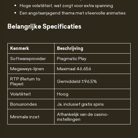
Hoge volatiliteit, wat zorgt voor extra spanning
Een angstaanjagend thema met sfeervolle animaties
Belangrijke Specificaties
Kenmerk
Beschrijving
Softwareprovider
Pragmatic Play
Megaways-lijnen
Maximaal 46.656
RTP (Return to
Gemiddeld ±96,5%
Player)
Volatiliteit
Hoog
Bonusrondes
Ja, inclusief gratis spins
Afhankelijk van de casino-
Minimale inzet
instellingen