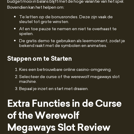
budget mooi in balans blijft met de hoge variantie van het spel.
Bovendien kan het helpen om:
Te letten op de bonusrondes. Deze zijn vaak de
sleutel tot grote winsten.
Af en toe pauze te nemen en niet te overhaast te
spelen.
De gratis demo te gebruiken als leermoment, zodat je
bekend raakt met de symbolen en animaties.
Stappen om te Starten
Kies een betrouwbare online casino-omgeving.
Selecteer de curse of the werewolf megaways slot
machine.
Bepaal je inzet en start met draaien.
Extra Functies in de Curse
of the Werewolf
Megaways Slot Review