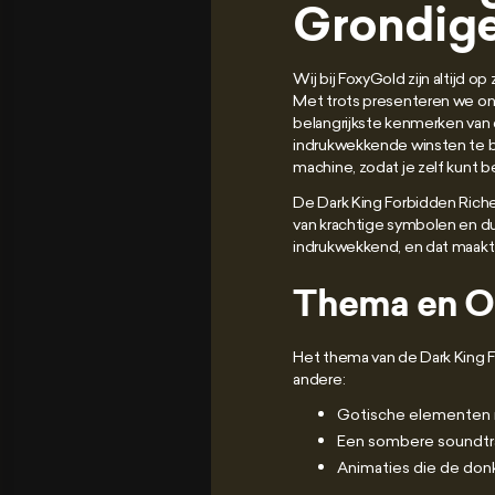
Grondig
Wij bij FoxyGold zijn altijd
Met trots presenteren we onz
belangrijkste kenmerken van 
indrukwekkende winsten te be
machine, zodat je zelf kunt 
De Dark King Forbidden Riches 
van krachtige symbolen en du
indrukwekkend, en dat maakt 
Thema en O
Het thema van de Dark King F
andere:
Gotische elementen 
Een sombere soundtra
Animaties die de don