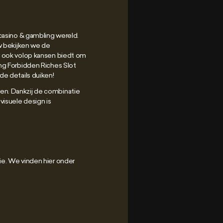
casino & gambling wereld.
w bekijken we de
r ook volop kansen biedt om
ng Forbidden Riches Slot
de details duiken!
eren. Dankzij de combinatie
isuele design is
ie. We vinden hier onder