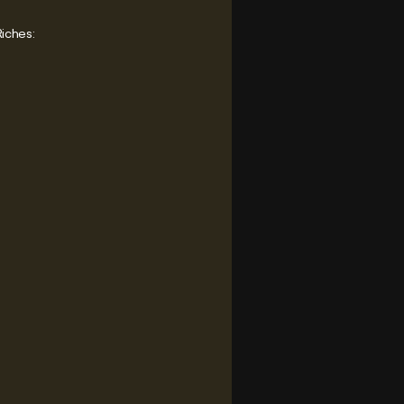
iches: