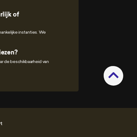
lijk of
hankelijke instanties. We
iezen?
naar de beschikbaarheid van
rt