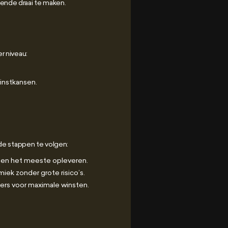
ende draai te maken.
r niveau:
winstkansen.
nde stappen te volgen:
onen het meeste opleveren.
miek zonder grote risico’s.
gers voor maximale winsten.