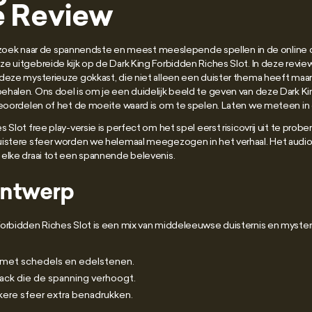
e Review
 op zoek naar de spannendste en meest meeslepende spellen in de online 
e uitgebreide kijk op de Dark King Forbidden Riches Slot. In deze revie
deze mysterieuze gokkast, die niet alleen een duister thema heeft maa
halen. Ons doel is om je een duidelijk beeld te geven van deze Dark Ki
beoordelen of het de moeite waard is om te spelen. Laten we meteen in 
Slot free play-versie is perfect om het spel eerst risicovrij uit te prob
istere sfeer worden we helemaal meegezogen in het verhaal. Het audiov
elke draai tot een spannende belevenis.
ntwerp
orbidden Riches Slot is een mix van middeleeuwse duisternis en myster
met schedels en edelstenen.
ck die de spanning verhoogt.
kere sfeer extra benadrukken.