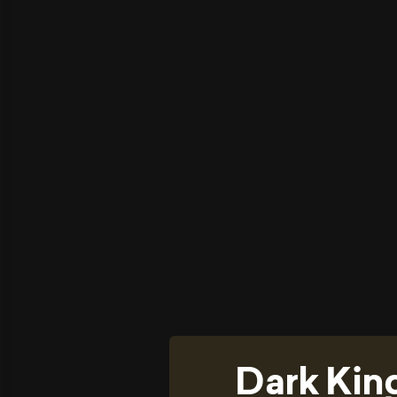
Dark Kin