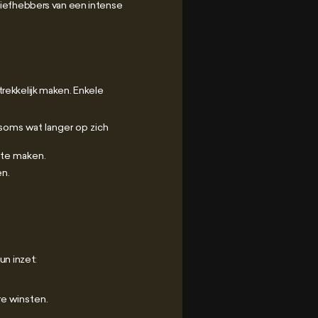
 liefhebbers van een intense
trekkelijk maken. Enkele
 soms wat langer op zich
 te maken.
en.
un inzet:
re winsten.