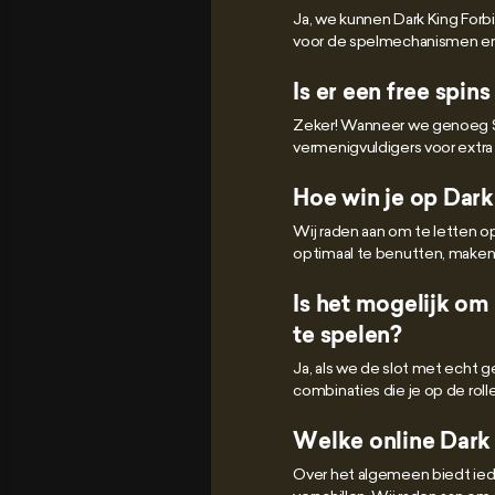
Ja, we kunnen Dark King Forbi
voor de spelmechanismen en 
Is er een free spin
Zeker! Wanneer we genoeg Sc
vermenigvuldigers voor extra
Hoe win je op Dark
Wij raden aan om te letten op
optimaal te benutten, maken 
Is het mogelijk om
te spelen?
Ja, als we de slot met echt g
combinaties die je op de rollen
Welke online Dark 
Over het algemeen biedt iede