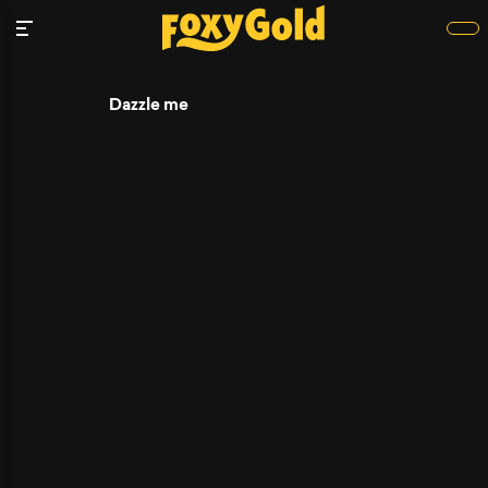
Dazzle me