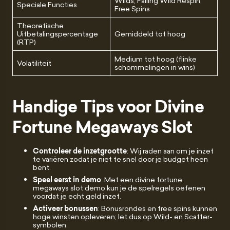
Wilds, Falling Wild Respin,
Speciale Functies
Free Spins
Theoretische
Uitbetalingspercentage
Gemiddeld tot hoog
(RTP)
Medium tot hoog (flinke
Volatiliteit
schommelingen in wins)
Handige Tips voor Divine
Fortune Megaways Slot
Controleer de inzetgrootte
: Wij raden aan om je inzet
te variëren zodat je niet te snel door je budget heen
bent.
Speel eerst in demo
: Met een divine fortune
megaways slot demo kun je de spelregels oefenen
voordat je echt geld inzet.
Activeer bonussen
: Bonusrondes en free spins kunnen
hoge winsten opleveren; let dus op Wild- en Scatter-
symbolen.