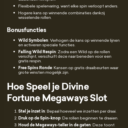
Flexibele spelervaring, want elke spin verloopt anders.
Hogere kans op winnende combinaties dankzij
wisselende rollen.
Bonusfuncties
Wild Symbolen
: Verhogen de kans op winnende lijnen
en activeren speciale functies.
Falling Wild Respin
: Zodra een Wild op de rollen
verschijnt, verschuift deze naar beneden voor een
gratis respin.
Free Spins Ronde
: Kansen op gratis draaibeurten waar
grote winsten mogelijk zijn.
Hoe Speel je Divine
Fortune Megaways Slot
Stel je inzet in
: Bepaal hoeveel we inzetten per draai.
Druk op de Spin-knop
: De rollen beginnen te draaien.
Houd de Megaways-teller in de gaten
: Deze toont