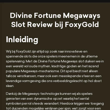
Divine Fortune Megaways
Slot Review bij FoxyGold
Inleiding
Wij bij FoxyGold zijn altijd op zoek naar innovatieve en
spannende slots die onze spelers meenemen in de ultieme
spelervaring. Met de Divine Fortune Megaways slot duiken we in
een wereld vol oude mythen, krachtige goden en het razend
populaire Megaways-mechanisme. Dit spel biedt niet alleen
talloze winstkansen, maar ook een meeslepende sfeer en een
levendige vormgeving die ons verbeeldingskracht op hol doet
slaan.
Dankzij de Megaways-technologie kunnen wij als spelers
genieten van een dynamische opzet waarbij het aantal
symbolen per rol steeds verandert. Hierdoor krijgen we toegang
tot duizenden mogelijke winlijnen per spin, wat zorgt voor een