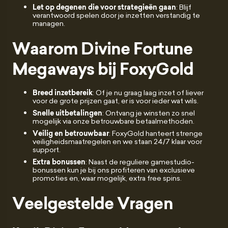
Let op degenen die voor strategieën gaan
: Blijf
verantwoord spelen door je inzetten verstandig te
managen.
Waarom Divine Fortune
Megaways bij FoxyGold
Breed inzetbereik
: Of je nu graag laag inzet of liever
voor de grote prijzen gaat, er is voor ieder wat wils.
Snelle uitbetalingen
: Ontvang je winsten zo snel
mogelijk via onze betrouwbare betaalmethoden.
Veilig en betrouwbaar
: FoxyGold hanteert strenge
veiligheidsmaatregelen en we staan 24/7 klaar voor
support.
Extra bonussen
: Naast de reguliere gamestudio-
bonussen kun je bij ons profiteren van exclusieve
promoties en, waar mogelijk, extra free spins.
Veelgestelde Vragen