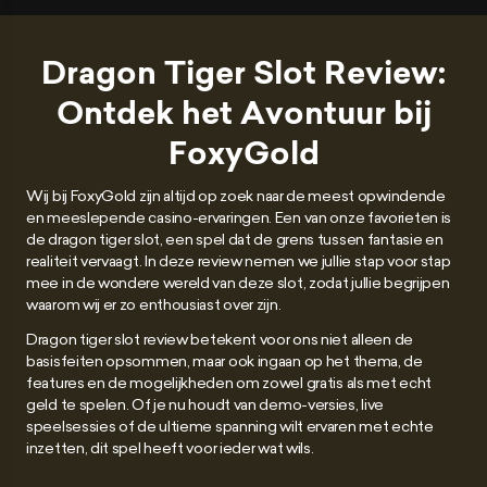
Dragon Tiger Slot Review:
Ontdek het Avontuur bij
FoxyGold
Wij bij FoxyGold zijn altijd op zoek naar de meest opwindende
en meeslepende casino-ervaringen. Een van onze favorieten is
de dragon tiger slot, een spel dat de grens tussen fantasie en
realiteit vervaagt. In deze review nemen we jullie stap voor stap
mee in de wondere wereld van deze slot, zodat jullie begrijpen
waarom wij er zo enthousiast over zijn.
Dragon tiger slot review betekent voor ons niet alleen de
basisfeiten opsommen, maar ook ingaan op het thema, de
features en de mogelijkheden om zowel gratis als met echt
geld te spelen. Of je nu houdt van demo-versies, live
speelsessies of de ultieme spanning wilt ervaren met echte
inzetten, dit spel heeft voor ieder wat wils.