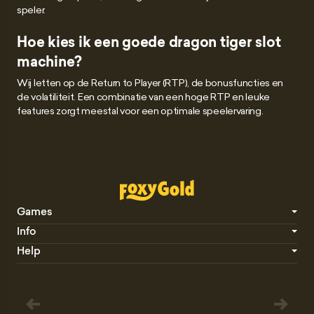
speler.
Hoe kies ik een goede dragon tiger slot
machine?
Wij letten op de Return to Player (RTP), de bonusfuncties en
de volatiliteit. Een combinatie van een hoge RTP en leuke
features zorgt meestal voor een optimale speelervaring.
Games
Info
Help