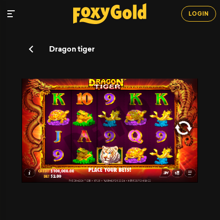
LOGIN
Dragon tiger