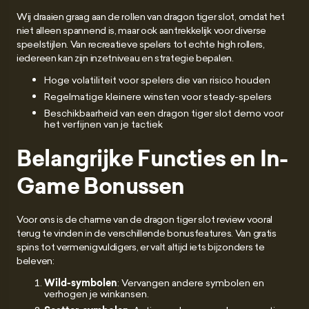
Wij draaien graag aan de rollen van dragon tiger slot, omdat het
niet alleen spannend is, maar ook aantrekkelijk voor diverse
speelstijlen. Van recreatieve spelers tot echte high rollers,
iedereen kan zijn inzetniveau en strategie bepalen.
Hoge volatiliteit voor spelers die van risico houden
Regelmatige kleinere winsten voor steady-spelers
Beschikbaarheid van een dragon tiger slot demo voor
het verfijnen van je tactiek
Belangrijke Functies en In-
Game Bonussen
Voor ons is de charme van de dragon tiger slot review vooral
terug te vinden in de verschillende bonusfeatures. Van gratis
spins tot vermenigvuldigers, er valt altijd iets bijzonders te
beleven:
Wild-symbolen
: Vervangen andere symbolen en
verhogen je winkansen.