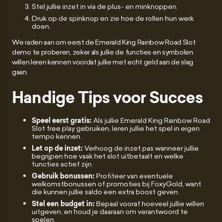
Stel jullie inzet in via de plus- en minknoppen.
Druk op de spinknop en zie hoe de rollen hun werk
doen.
We raden aan om eerst de Emerald King Rainbow Road Slot
demo te proberen, zeker als jullie de functies en symbolen
willen leren kennen voordat jullie met echt geld aan de slag
gaan.
Handige Tips voor Succes
Speel eerst gratis:
Als jullie Emerald King Rainbow Road
Slot free play gebruiken, leren jullie het spel in eigen
tempo kennen.
Let op de inzet:
Verhoog de inzet pas wanneer jullie
begrijpen hoe vaak het slot uitbetaalt en welke
functies actief zijn.
Gebruik bonussen:
Profiteer van eventuele
welkomstbonussen of promoties bij FoxyGold, want
die kunnen jullie saldo een extra boost geven.
Stel een budget in:
Bepaal vooraf hoeveel jullie willen
uitgeven, en houd je daaraan om verantwoord te
spelen.