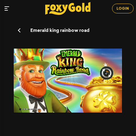
LOGIN
Emerald king rainbow road