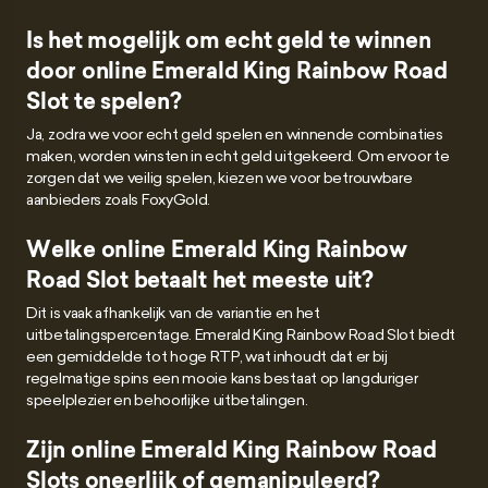
Is het mogelijk om echt geld te winnen
door online Emerald King Rainbow Road
Slot te spelen?
Ja, zodra we voor echt geld spelen en winnende combinaties
maken, worden winsten in echt geld uitgekeerd. Om ervoor te
zorgen dat we veilig spelen, kiezen we voor betrouwbare
aanbieders zoals FoxyGold.
Welke online Emerald King Rainbow
Road Slot betaalt het meeste uit?
Dit is vaak afhankelijk van de variantie en het
uitbetalingspercentage. Emerald King Rainbow Road Slot biedt
een gemiddelde tot hoge RTP, wat inhoudt dat er bij
regelmatige spins een mooie kans bestaat op langduriger
speelplezier en behoorlijke uitbetalingen.
Zijn online Emerald King Rainbow Road
Slots oneerlijk of gemanipuleerd?