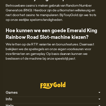
Betrouwbare casino’s maken gebruik van Random Number
Generators (RNG). Hierdoor zijn de uitkomsten willekeurig en
niet door het casino te manipuleren. Bij FoxyGold zijn we trots
op onze eerlijke spelomstandigheden.
Hoe kunnen we een goede Emerald King
Rainbow Road Slot-machine kiezen?
We letten op de RTP, variantie en bonusfeatures. Daarnaast
bekijken we de spelregels en onze eigen voorkeuren voor
inzetlimieten en gameplay. Op basis daarvan kunnen we
beslissen of de machine bij onze speelstijl past.
Games
Info
Help