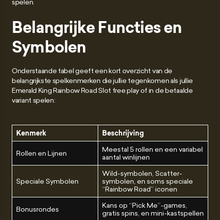
spelen.
Belangrijke Functies en
Symbolen
Onderstaande tabel geeft een kort overzicht van de
belangrijkste spelkenmerken die jullie tegenkomen als jullie
Emerald King Rainbow Road Slot free play of in de betaalde
variant spelen:
Kenmerk
Beschrijving
Meestal 5 rollen en een variabel
Rollen en Lijnen
aantal winlijnen
Wild-symbolen, Scatter-
Speciale Symbolen
symbolen, en soms speciale
“Rainbow Road” iconen
Kans op “Pick Me”-games,
Bonusrondes
gratis spins, en mini-kastspellen