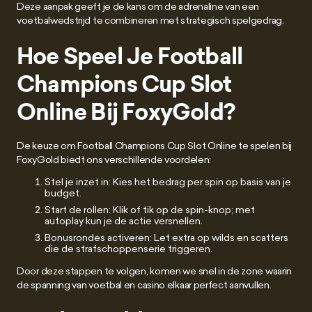
Deze aanpak geeft je de kans om de adrenaline van een
voetbalwedstrijd te combineren met strategisch spelgedrag.
Hoe Speel Je Football
Champions Cup Slot
Online Bij FoxyGold?
De keuze om Football Champions Cup Slot Online te spelen bij
FoxyGold biedt ons verschillende voordelen:
Stel je inzet in: Kies het bedrag per spin op basis van je
budget.
Start de rollen: Klik of tik op de spin-knop; met
autoplay kun je de actie versnellen.
Bonusrondes activeren: Let extra op wilds en scatters
die de strafschoppenserie triggeren.
Door deze stappen te volgen, komen we snel in de zone waarin
de spanning van voetbal en casino elkaar perfect aanvullen.