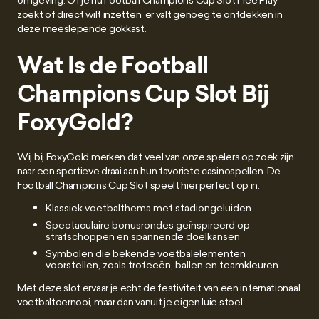
zoekt of direct wilt inzetten, er valt genoeg te ontdekken in
deze meeslepende gokkast.
Wat Is de Football
Champions Cup Slot Bij
FoxyGold?
Wij bij FoxyGold merken dat veel van onze spelers op zoek zijn
naar een sportieve draai aan hun favoriete casinospellen. De
Football Champions Cup Slot speelt hier perfect op in:
Klassiek voetbalthema met stadiongeluiden
Spectaculaire bonusrondes geïnspireerd op
strafschoppen en spannende doelkansen
Symbolen die bekende voetbalelementen
voorstellen, zoals trofeeën, ballen en teamkleuren
Met deze slot ervaar je echt de festiviteit van een internationaal
voetbaltoernooi, maar dan vanuit je eigen luie stoel.