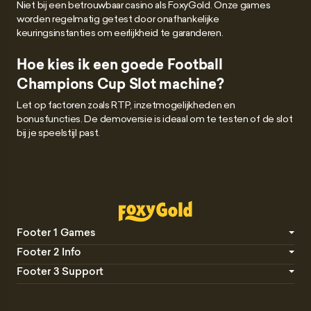
Niet bij een betrouwbaar casino als FoxyGold. Onze games
worden regelmatig getest door onafhankelijke
keuringsinstanties om eerlijkheid te garanderen.
Hoe kies ik een goede Football
Champions Cup Slot machine?
Let op factoren zoals RTP, inzetmogelijkheden en
bonusfuncties. De demoversie is ideaal om te testen of de slot
bij je speelstijl past.
Footer 1 Games
Footer 2 Info
Footer 3 Support