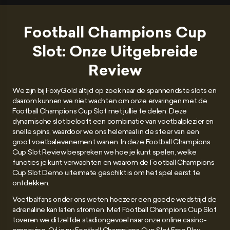
Football Champions Cup
Slot: Onze Uitgebreide
Review
We zijn bij FoxyGold altijd op zoek naar de spannendste slots en
daarom kunnen we niet wachten om onze ervaringen met de
Football Champions Cup Slot met jullie te delen. Deze
dynamische slot belooft een combinatie van voetbalplezier en
snelle spins, waardoor we ons helemaal in de sfeer van een
groot voetbalevenement wanen. In deze Football Champions
Cup Slot Review bespreken we hoe je kunt spelen, welke
functies je kunt verwachten en waarom de Football Champions
Cup Slot Demo uitermate geschikt is om het spel eerst te
ontdekken.
Voetbalfans onder ons weten hoezeer een goede wedstrijd de
adrenaline kan laten stromen. Met Football Champions Cup Slot
toveren we ditzelfde stadiongevoel naar onze online casino-
omgeving. Of je nu Football Champions Cup Slot Free Play