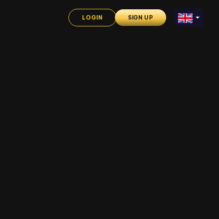
LOGIN
SIGN UP