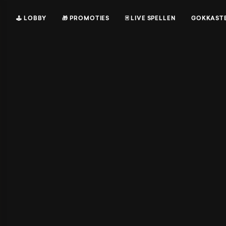
🕹 LOBBY
🎁 PROMOTIES
🃏 LIVE SPELLEN
GOKKAST