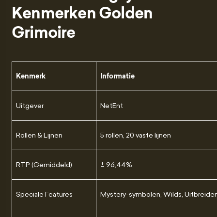
Kenmerken Golden
Grimoire
Kenmerk
Informatie
Uitgever
NetEnt
Rollen & Lijnen
5 rollen, 20 vaste lijnen
RTP (Gemiddeld)
± 96,44%
Speciale Features
Mystery-symbolen, Wilds, Uitbreid