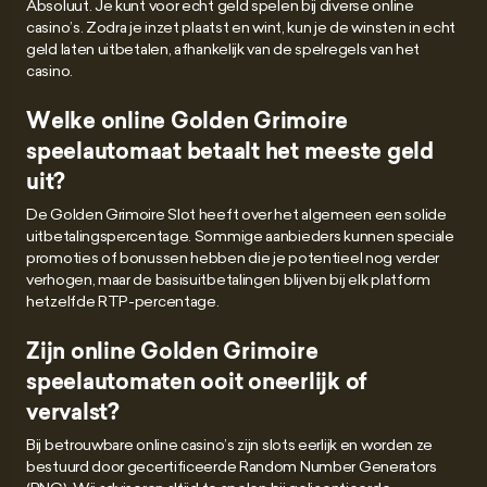
Absoluut. Je kunt voor echt geld spelen bij diverse online
casino’s. Zodra je inzet plaatst en wint, kun je de winsten in echt
geld laten uitbetalen, afhankelijk van de spelregels van het
casino.
Welke online Golden Grimoire
speelautomaat betaalt het meeste geld
uit?
De Golden Grimoire Slot heeft over het algemeen een solide
uitbetalingspercentage. Sommige aanbieders kunnen speciale
promoties of bonussen hebben die je potentieel nog verder
verhogen, maar de basisuitbetalingen blijven bij elk platform
hetzelfde RTP-percentage.
Zijn online Golden Grimoire
speelautomaten ooit oneerlijk of
vervalst?
Bij betrouwbare online casino’s zijn slots eerlijk en worden ze
bestuurd door gecertificeerde Random Number Generators