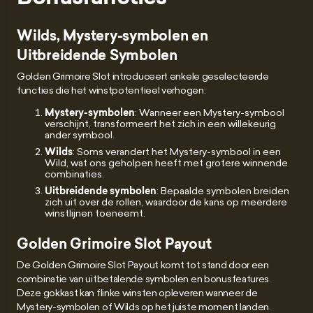
Wilds, Mystery-symbolen en
Uitbreidende Symbolen
Golden Grimoire Slot introduceert enkele geselecteerde
functies die het winstpotentieel verhogen:
Mystery-symbolen
: Wanneer een Mystery-symbool
verschijnt, transformeert het zich in een willekeurig
ander symbool.
Wilds
: Soms verandert het Mystery-symbool in een
Wild, wat ons geholpen heeft met grotere winnende
combinaties.
Uitbreidende symbolen
: Bepaalde symbolen breiden
zich uit over de rollen, waardoor de kans op meerdere
winstlijnen toeneemt.
Golden Grimoire Slot Payout
De Golden Grimoire Slot Payout komt tot stand door een
combinatie van uitbetalende symbolen en bonusfeatures.
Deze gokkast kan flinke winsten opleveren wanneer de
Mystery-symbolen of Wilds op het juiste moment landen.