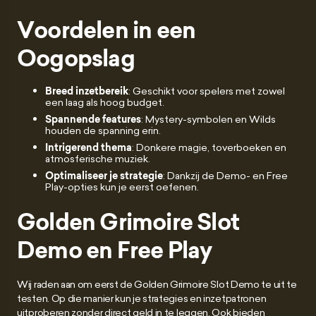
Voordelen in een
Oogopslag
Breed inzetbereik
: Geschikt voor spelers met zowel
een laag als hoog budget.
Spannende features
: Mystery-symbolen en Wilds
houden de spanning erin.
Intrigerend thema
: Donkere magie, toverboeken en
atmosferische muziek.
Optimaliseer je strategie
: Dankzij de Demo- en Free
Play-opties kun je eerst oefenen.
Golden Grimoire Slot
Demo en Free Play
Wij raden aan om eerst de Golden Grimoire Slot Demo te uit te
testen. Op die manier kun je strategies en inzetpatronen
uitproberen zonder direct geld in te leggen. Ook bieden