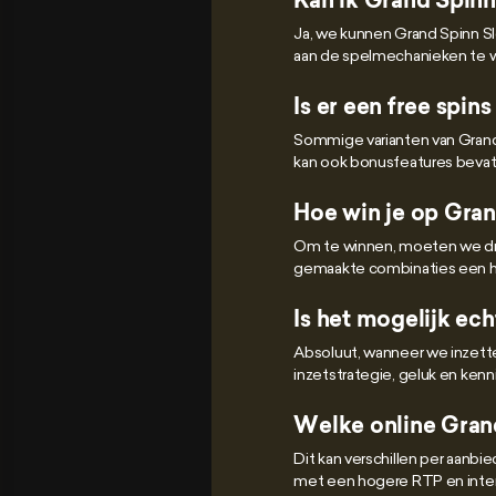
Ja, we kunnen Grand Spinn Sl
aan de spelmechanieken te w
Is er een free spin
Sommige varianten van Grand S
kan ook bonusfeatures bevatte
Hoe win je op Gran
Om te winnen, moeten we drie
gemaakte combinaties een ho
Is het mogelijk ec
Absoluut, wanneer we inzett
inzetstrategie, geluk en kenn
Welke online Grand
Dit kan verschillen per aanbi
met een hogere RTP en int