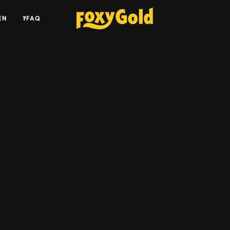
EN
❓FAQ