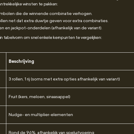
ntrekkelijke winsten te pakken:
symbolen die de winnende combinatie verhogen.
llen net dat extra duwtje geven voor extra combinaties.
n en jackpot-onderdelen (afhankelijk van de variant).
 in tabelvorm om snel enkele kernpunten te vergelijken:
Beschrijving
3 rollen, 1 rij (soms met extra opties afhankelijk van variant)
Fruit (kers, meloen, sinaasappel)
Nudge- en multiplier-elementen
Rond de 96%, afhankelijk van speluitvoering