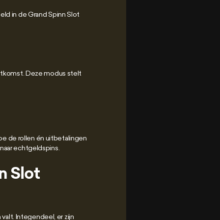
eld in de Grand Spinn Slot
uitkomst. Deze modus stelt
 de rollen én uitbetalingen
naar echtgeldspins.
n Slot
alt. Integendeel, er zijn