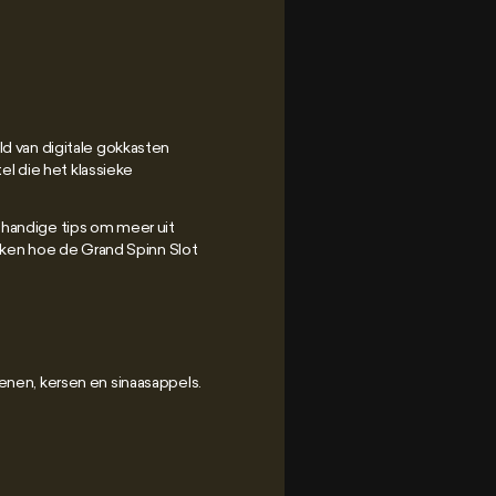
ld van digitale gokkasten
el die het klassieke
 handige tips om meer uit
ekken hoe de Grand Spinn Slot
enen, kersen en sinaasappels.