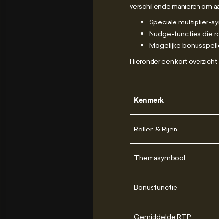
verschillende manieren om aa
Speciale multiplier-
Nudge-functies die ro
Mogelijke bonusspelle
Hieronder een kort overzicht
Kenmerk
Rollen & Rijen
Themasymbool
Bonusfunctie
Gemiddelde RTP