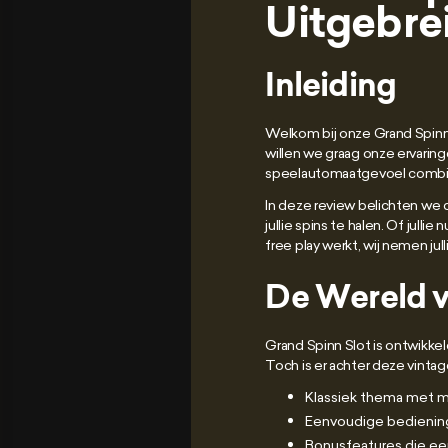
Uitgebre
Inleiding
Welkom bij onze Grand Spinn 
willen we graag onze ervaringe
speelautomaatgevoel comb
In deze review belichten we 
jullie spins te halen. Of jul
free play werkt, wij nemen jul
De Wereld v
Grand Spinn Slot is ontwikke
Toch is er achter deze vinta
Klassiek thema met 
Eenvoudige bediening 
Bonusfeatures die e