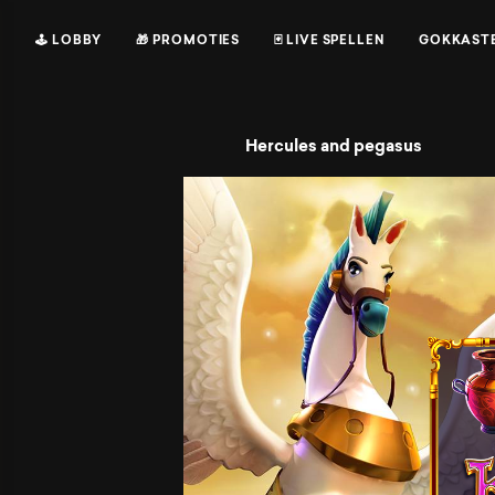
🕹 LOBBY
🎁 PROMOTIES
🃏 LIVE SPELLEN
GOKKAST
Hercules and pegasus