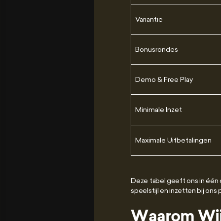
Variantie
Bonusrondes
Demo & Free Play
Minimale Inzet
Maximale Uitbetalingen
Deze tabel geeft ons in één
speelstijl en inzetten bij ons
Waarom Wij 