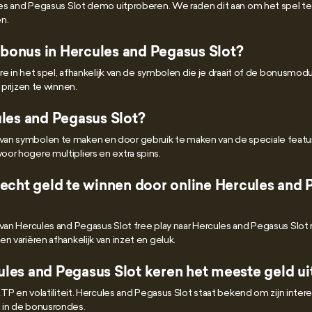
ules and Pegasus Slot demo uitproberen. We raden dit aan om het spel t
n.
s bonus in Hercules and Pegasus Slot?
ture in het spel, afhankelijk van de symbolen die je draait of de bonusmo
 prijzen te winnen.
ules and Pegasus Slot?
n symbolen te maken en door gebruik te maken van de speciale feature
or hogere multipliers en extra spins.
 echt geld te winnen door online Hercules and 
van Hercules and Pegasus Slot free play naar Hercules and Pegasus Slot 
n variëren afhankelijk van inzet en geluk.
les and Pegasus Slot keren het meeste geld ui
 RTP en volatiliteit. Hercules and Pegasus Slot staat bekend om zijn int
 in de bonusrondes.