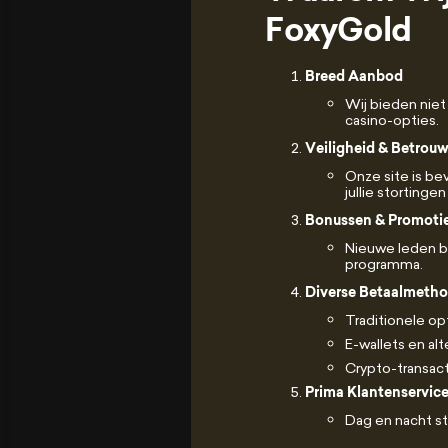
FoxyGold
Breed Aanbod
Wij bieden niet 
casino-opties.
Veiligheid & Betrou
Onze site is b
jullie stortinge
Bonussen & Promoti
Nieuwe leden b
programma.
Diverse Betaalmeth
Traditionele op
E-wallets en alt
Crypto-transact
Prima Klantenservic
Dag en nacht st