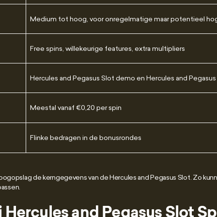
Medium tot hoog, voor onregelmatige maar potentieel ho
Free spins, willekeurige features, extra multipliers
Hercules and Pegasus Slot demo en Hercules and Pegasus S
Meestal vanaf €0,20 per spin
Flinke bedragen in de bonusrondes
 oogopslag de kerngegevens van de Hercules and Pegasus Slot. Zo kun
 passen.
Hercules and Pegasus Slot Spe