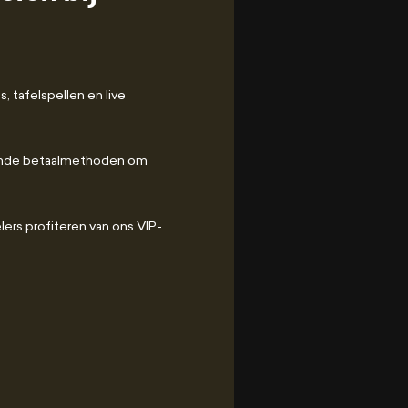
, tafelspellen en live
kende betaalmethoden om
rs profiteren van ons VIP-