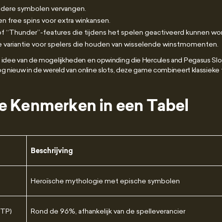
ndere symbolen vervangen.
 free spins voor extra winkansen.
of “Thunder”-features die tijdens het spelen geactiveerd kunnen wo
variantie voor spelers die houden van wisselende winstmomenten.
 idee van de mogelijkheden en opwinding die Hercules and Pegasus Slot
nog nieuw in de wereld van online slots, deze game combineert klassie
te Kenmerken in een Tabel
Beschrijving
Heroïsche mythologie met epische symbolen
RTP)
Rond de 96%, afhankelijk van de spelleverancier