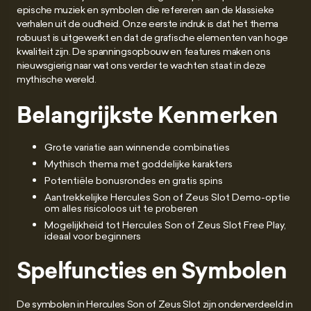
epische muziek en symbolen die refereren aan de klassieke
verhalen uit de oudheid. Onze eerste indruk is dat het thema
robuust is uitgewerkt en dat de grafische elementen van hoge
kwaliteit zijn. De spanningsopbouw en features maken ons
nieuwsgierig naar wat ons verder te wachten staat in deze
mythische wereld.
Belangrijkste Kenmerken
Grote variatie aan winnende combinaties
Mythisch thema met goddelijke karakters
Potentiële bonusrondes en gratis spins
Aantrekkelijke Hercules Son of Zeus Slot Demo-optie
om alles risicoloos uit te proberen
Mogelijkheid tot Hercules Son of Zeus Slot Free Play,
ideaal voor beginners
Spelfuncties en Symbolen
De symbolen in Hercules Son of Zeus Slot zijn onderverdeeld in