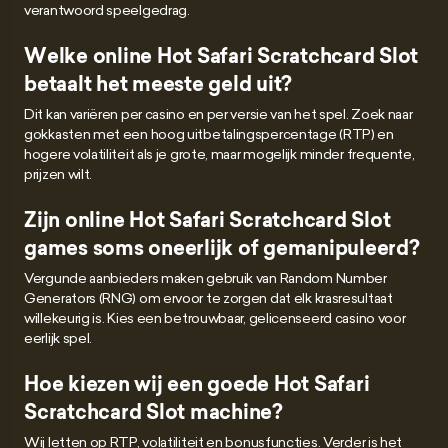
verantwoord speelgedrag.
Welke online Hot Safari Scratchcard Slot
betaalt het meeste geld uit?
Dit kan variëren per casino en per versie van het spel. Zoek naar
gokkasten met een hoog uitbetalingspercentage (RTP) en
hogere volatiliteit als je grote, maar mogelijk minder frequente,
prijzen wilt.
Zijn online Hot Safari Scratchcard Slot
games soms oneerlijk of gemanipuleerd?
Vergunde aanbieders maken gebruik van Random Number
Generators (RNG) om ervoor te zorgen dat elk krasresultaat
willekeurig is. Kies een betrouwbaar, gelicenseerd casino voor
eerlijk spel.
Hoe kiezen wij een goede Hot Safari
Scratchcard Slot machine?
Wij letten op RTP, volatiliteit en bonusfuncties. Verder is het