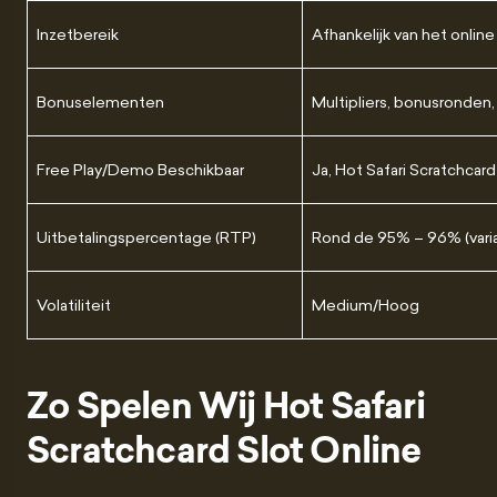
Inzetbereik
Afhankelijk van het onlin
Bonuselementen
Multipliers, bonusronden
Free Play/Demo Beschikbaar
Ja, Hot Safari Scratchcar
Uitbetalingspercentage (RTP)
Rond de 95% – 96% (varia
Volatiliteit
Medium/Hoog
Zo Spelen Wij Hot Safari
Scratchcard Slot Online