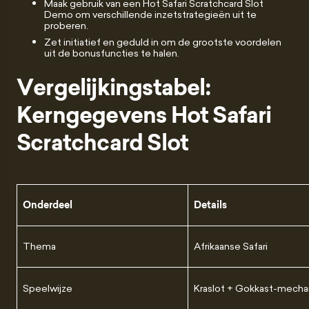
Maak gebruik van een Hot Safari Scratchcard Slot
Demo om verschillende inzetstrategieën uit te
proberen.
Zet initiatief en geduld in om de grootste voordelen
uit de bonusfuncties te halen.
Vergelijkingstabel:
Kerngegevens Hot Safari
Scratchcard Slot
Onderdeel
Details
Thema
Afrikaanse Safari
Speelwijze
Kraslot + Gokkast-mecha