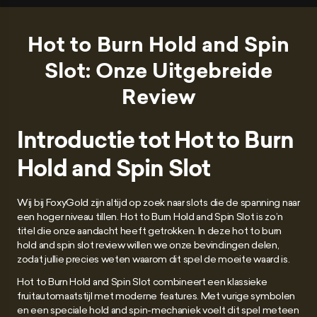
Hot to Burn Hold and Spin
Slot: Onze Uitgebreide
Review
Introductie tot Hot to Burn
Hold and Spin Slot
Wij bij FoxyGold zijn altijd op zoek naar slots die de spanning naar
een hoger niveau tillen. Hot to Burn Hold and Spin Slot is zo’n
titel die onze aandacht heeft getrokken. In deze hot to burn
hold and spin slot review willen we onze bevindingen delen,
zodat jullie precies weten waarom dit spel de moeite waard is.
Hot to Burn Hold and Spin Slot combineert een klassieke
fruitautomaatstijl met moderne features. Met vurige symbolen
en een speciale hold and spin-mechaniek voelt dit spel meteen