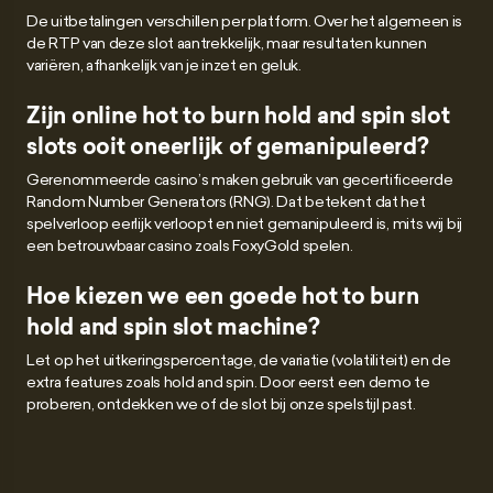
De uitbetalingen verschillen per platform. Over het algemeen is
de RTP van deze slot aantrekkelijk, maar resultaten kunnen
variëren, afhankelijk van je inzet en geluk.
Zijn online hot to burn hold and spin slot
slots ooit oneerlijk of gemanipuleerd?
Gerenommeerde casino’s maken gebruik van gecertificeerde
Random Number Generators (RNG). Dat betekent dat het
spelverloop eerlijk verloopt en niet gemanipuleerd is, mits wij bij
een betrouwbaar casino zoals FoxyGold spelen.
Hoe kiezen we een goede hot to burn
hold and spin slot machine?
Let op het uitkeringspercentage, de variatie (volatiliteit) en de
extra features zoals hold and spin. Door eerst een demo te
proberen, ontdekken we of de slot bij onze spelstijl past.