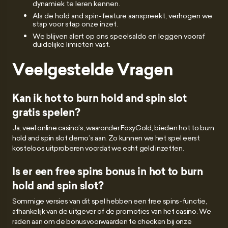
dynamiek te leren kennen.
Als de hold and spin-feature aanspreekt, verhogen we
stap voor stap onze inzet.
We blijven alert op ons speelsaldo en leggen vooraf
duidelijke limieten vast.
Veelgestelde Vragen
Kan ik hot to burn hold and spin slot
gratis spelen?
Ja, veel online casino’s, waaronder FoxyGold, bieden hot to burn
hold and spin slot demo’s aan. Zo kunnen we het spel eerst
kosteloos uitproberen voordat we echt geld inzetten.
Is er een free spins bonus in hot to burn
hold and spin slot?
Sommige versies van dit spel hebben een free spins-functie,
afhankelijk van de uitgever of de promoties van het casino. We
raden aan om de bonusvoorwaarden te checken bij onze