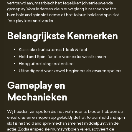
vertrouwd aan, maar biedt het tegelijkertijd vernieuwende
gameplay. Voor iedereen die nieuwsgierig is naar een hot to
burn hold and spin slot demo of hot to burn hold and spin slot
free play, lees snel verder.
Belangrijkste Kenmerken
Klassieke fruitautomaat-look & feel
Hold and Spin-functie voor extra winstkansen
Hoog uitbetalingspotentieel
Uitnodigend voor zowel beginners als ervaren spelers
Gameplay en
Mechanieken
Wij houden van spellen die net wat meer te bieden hebben dan
enkel draaien en hopen op geluk. Bij de hot to burn hold and spin
slot is het hold and spin-mechanisme het middelpunt van de
actie. Zodra er speciale muntsymbolen vallen, activeert de