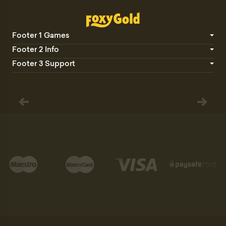
Footer 1 Games
Footer 2 Info
Footer 3 Support