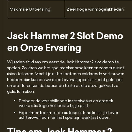
Maximale Uitbetaling
Zeer hoge winmogelijkheden
Jack Hammer 2 Slot Demo
en Onze Ervaring
Wij raden altijd aan om eerst de Jack Hammer 2 slot demo te
spelen. Zo leren we het spelmechanisme kennen zonder direct
risico te lopen. Mocht je na het oefenen voldoende vertrouwen
hebben, dan kunnen we direct overstappen naar echt geldspel
en profiteren van de boeiende features die deze gokkast zo
geliefd maken.
Probeer de verschillende inzetniveaus en ontdek
welke strategie het beste bij je past.
Experimenteer met de autospin-functie als je liever
achterover leunt en het spel zijn werk laat doen.
Tips om Jack Hammer 2