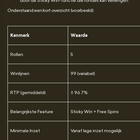
door de Sticky Win-functie die rondes kan verlengen.
Onderstaand een kort overzicht (voorbeeld):
Kenmerk
Waarde
Rollen
5
Winlijnen
99 (variabel)
RTP (gemiddeld)
± 96.7%
Belangrijkste Feature
Sticky Win + Free Spins
Minimale Inzet
Vanaf lage inzet mogelijk