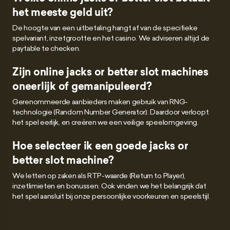
het meeste geld uit?
De hoogte van een uitbetaling hangt af van de specifieke
spelvariant, inzetgrootte en het casino. We adviseren altijd de
paytable te checken.
Zijn online jacks or better slot machines
oneerlijk of gemanipuleerd?
Gerenommeerde aanbieders maken gebruik van RNG-
technologie (Random Number Generator). Daardoor verloopt
het spel eerlijk, en creëren we een veilige speelomgeving.
Hoe selecteer ik een goede jacks or
better slot machine?
We letten op zaken als RTP-waarde (Return to Player),
inzetlimieten en bonussen. Ook vinden we het belangrijk dat
het spel aansluit bij onze persoonlijke voorkeuren en speelstijl.