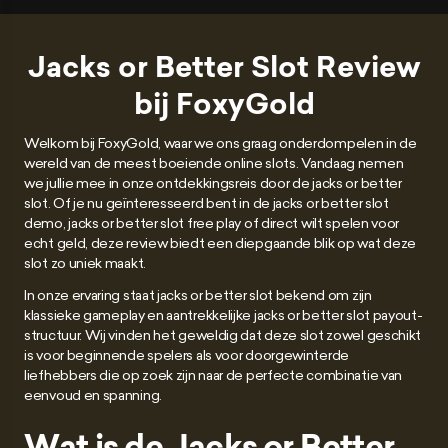
Jacks or Better Slot Review
bij FoxyGold
Welkom bij FoxyGold, waar we ons graag onderdompelen in de
wereld van de meest boeiende online slots. Vandaag nemen
we jullie mee in onze ontdekkingsreis door de jacks or better
slot. Of je nu geïnteresseerd bent in de jacks or better slot
demo, jacks or better slot free play of direct wilt spelen voor
echt geld, deze review biedt een diepgaande blik op wat deze
slot zo uniek maakt.
In onze ervaring staat jacks or better slot bekend om zijn
klassieke gameplay en aantrekkelijke jacks or better slot payout-
structuur. Wij vinden het geweldig dat deze slot zowel geschikt
is voor beginnende spelers als voor doorgewinterde
liefhebbers die op zoek zijn naar de perfecte combinatie van
eenvoud en spanning.
Wat is de Jacks or Better