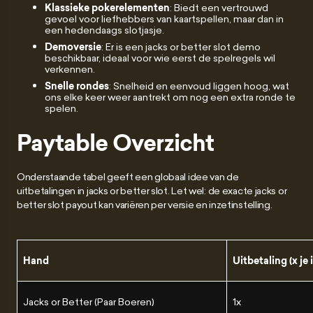
Klassieke pokerelementen
: Biedt een vertrouwd
gevoel voor liefhebbers van kaartspellen, maar dan in
een hedendaags slotjasje.
Demoversie
: Er is een jacks or better slot demo
beschikbaar, ideaal voor wie eerst de spelregels wil
verkennen.
Snelle rondes
: Snelheid en eenvoud liggen hoog, wat
ons elke keer weer aantrekt om nog een extra ronde te
spelen.
Paytable Overzicht
Onderstaande tabel geeft een globaal idee van de
uitbetalingen in jacks or better slot. Let wel: de exacte jacks or
better slot payout kan variëren per versie en inzetinstelling.
Hand
Uitbetaling (x je 
Jacks or Better (Paar Boeren)
1x