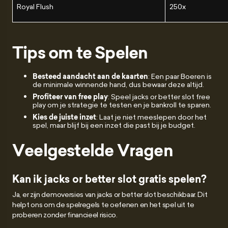
Royal Flush
250x
Tips om te Spelen
Besteed aandacht aan de kaarten
: Een paar Boeren is
de minimale winnende hand, dus bewaar deze altijd.
Profiteer van free play
: Speel jacks or better slot free
play om je strategie te testen en je bankroll te sparen.
Kies de juiste inzet
: Laat je niet meeslepen door het
spel, maar blijf bij een inzet die past bij je budget.
Veelgestelde Vragen
Kan ik jacks or better slot gratis spelen?
Ja, er zijn demoversies van jacks or better slot beschikbaar. Dit
helpt ons om de spelregels te oefenen en het spel uit te
proberen zonder financieel risico.