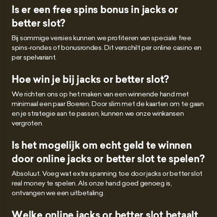
Is er een free spins bonus in jacks or
better slot?
Bij sommige versies kunnen we profiteren van speciale free
spins-rondes of bonusrondes. Dit verschilt per online casino en
per spelvariant.
Hoe win je bij jacks or better slot?
We richten ons op het maken van een winnende hand met
minimaal een paar Boeren. Door slim met de kaarten om te gaan
en je strategie aan te passen, kunnen we onze winkansen
vergroten.
Is het mogelijk om echt geld te winnen
door online jacks or better slot te spelen?
Absoluut. Voeg wat extra spanning toe door jacks or better slot
real money te spelen. Als onze hand goed genoeg is,
ontvangen we een uitbetaling.
Welke online jacks or better slot betaalt