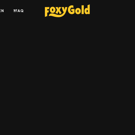
EN
❓FAQ