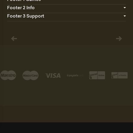
Footer 2 Info
Footer 3 Support