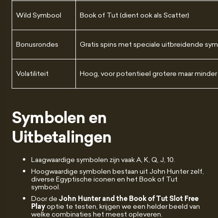
Wild Symbool
Book of Tut (dient ook als Scatter)
Bonusrondes
Gratis spins met speciale uitbreidende sy
Volatiliteit
Hoog, voor potentieel grotere maar minder
Symbolen en
Uitbetalingen
Laagwaardige symbolen zijn vaak A, K, Q, J, 10.
Hoogwaardige symbolen bestaan uit John Hunter zelf,
diverse Egyptische iconen en het Book of Tut
symbool.
Door de
John Hunter and the Book of Tut Slot Free
Play
optie te testen, krijgen we een helder beeld van
welke combinaties het meest opleveren.