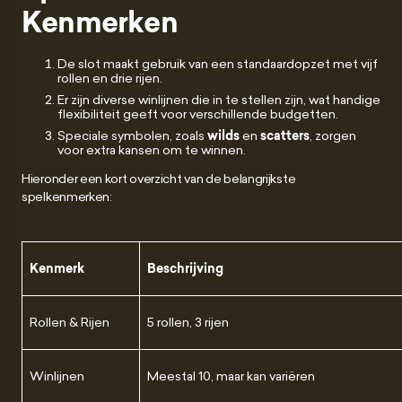
Kenmerken
De slot maakt gebruik van een standaardopzet met vijf
rollen en drie rijen.
Er zijn diverse winlijnen die in te stellen zijn, wat handige
flexibiliteit geeft voor verschillende budgetten.
Speciale symbolen, zoals
wilds
en
scatters
, zorgen
voor extra kansen om te winnen.
Hieronder een kort overzicht van de belangrijkste
spelkenmerken:
Kenmerk
Beschrijving
Rollen & Rijen
5 rollen, 3 rijen
Winlijnen
Meestal 10, maar kan variëren