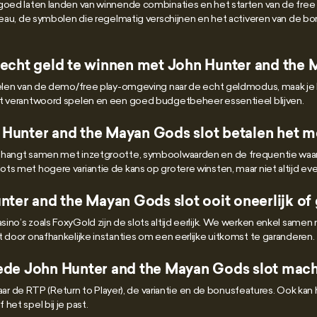
goed laten landen van winnende combinaties en het starten van de free
iveau, de symbolen die regelmatig verschijnen en het activeren van de 
 echt geld te winnen met John Hunter and the 
kelen van de demo/free play-omgeving naar de echt geldmodus, maak je 
at verantwoord spelen en een goed budgetbeheer essentieel blijven.
Hunter and the Mayan Gods slot betalen het me
 hangt samen met inzetgrootte, symboolwaarden en de frequentie waa
ts met hogere variantie de kans op grotere winsten, maar niet altijd ev
unter and the Mayan Gods slot ooit oneerlijk o
ino’s zoals FoxyGold zijn de slots altijd eerlijk. We werken enkel same
 door onafhankelijke instanties om een eerlijke uitkomst te garanderen.
oede John Hunter and the Mayan Gods slot mac
 naar de RTP (Return to Player), de variantie en de bonusfeatures. Ook kan
het spel bij je past.