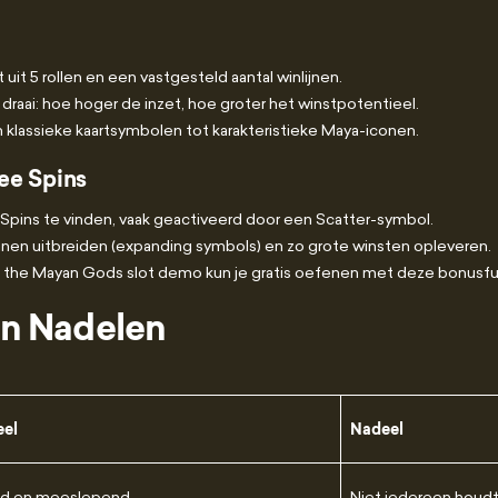
uit 5 rollen en een vastgesteld aantal winlijnen.
 draai: hoe hoger de inzet, hoe groter het winstpotentieel.
 klassieke kaartsymbolen tot karakteristieke Maya-iconen.
ee Spins
e Spins te vinden, vaak geactiveerd door een Scatter-symbol.
en uitbreiden (expanding symbols) en zo grote winsten opleveren.
d the Mayan Gods slot demo kun je gratis oefenen met deze bonusfu
en Nadelen
eel
Nadeel
nd en meeslepend
Niet iedereen houd