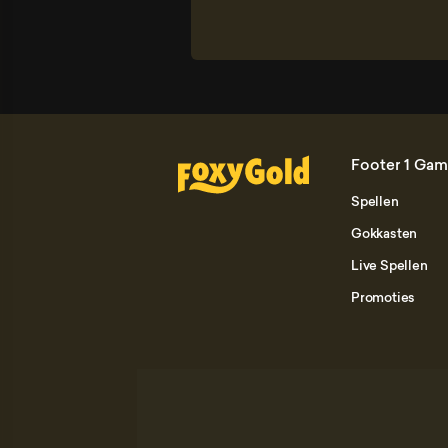
Footer 1 Ga
Spellen
Gokkasten
Live Spellen
Promoties