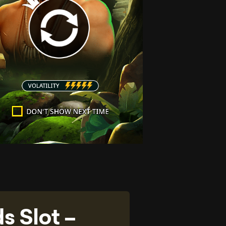
s Slot –