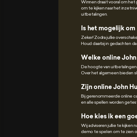
Winnen draait vooral om het 
om te kijken naar het inzetn
uitbetalingen.
Is het mogelijk om
Zeker! Zodra jullie overscha
Houd daarbij in gedachten d
Welke online John 
De hoogte van uitbetalingen
Over het algemeen bieden slo
Zijn online John H
Bij gerenommeerde online cas
en alle spellen worden getest
Hoe kies ik een g
Wij adviseren jullie te kijken
demo te spelen om te zien of 