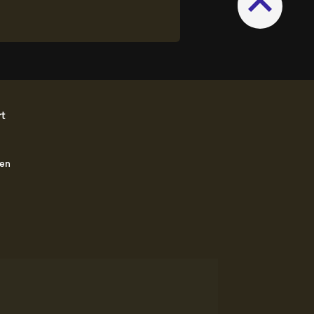
rt
en