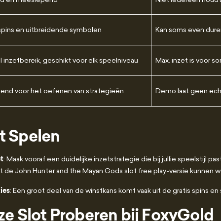
 spins en uitbreidende symbolen
Kan soms even duren
l inzetbereik, geschikt voor elk speelniveau
Max. inzet is voor s
kend voor het oefenen van strategieën
Demo laat geen ech
et Spelen
t
: Maak vooraf een duidelijke inzetstrategie die bij jullie speelstijl pas
t de John Hunter and the Mayan Gods slot free play-versie kunnen 
ies
: Een groot deel van de winstkans komt vaak uit de gratis spins e
 Slot Proberen bij FoxyGold