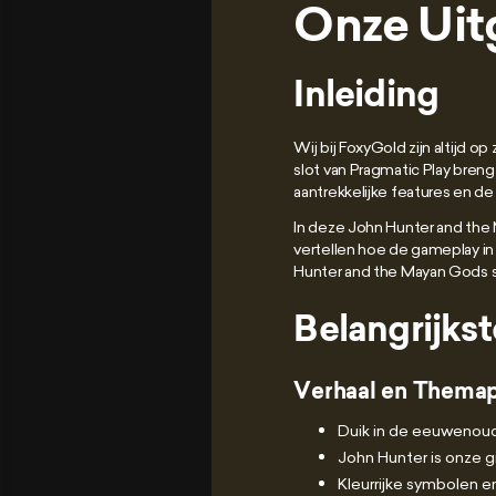
Onze Uit
Inleiding
Wij bij FoxyGold zijn altijd o
slot van Pragmatic Play bren
aantrekkelijke features en de
In deze John Hunter and the 
vertellen hoe de gameplay in
Hunter and the Mayan Gods sl
Belangrijk
Verhaal en Themap
Duik in de eeuwenou
John Hunter is onze g
Kleurrijke symbolen e