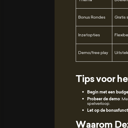
Bonus Rondes
Gratis
Inzetopties
Flexibe
Demo/free play
Uitste
Tips voor h
Begin met een budge
Probeer de demo
: Me
spelverloop.
Let op de bonusfunct
Waarom Deze