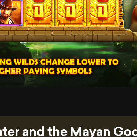
ter and the Mayan God