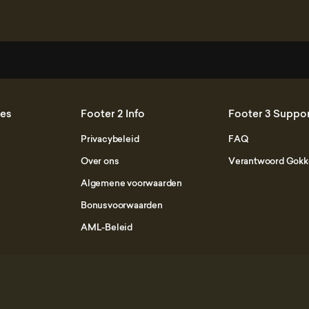
mes
Footer 2 Info
Footer 3 Suppo
Privacybeleid
FAQ
Over ons
Verantwoord Gokk
Algemene voorwaarden
Bonusvoorwaarden
AML-Beleid