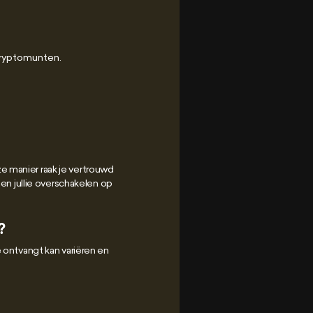
 cryptomunten.
e manier raak je vertrouwd
nen jullie overschakelen op
?
 ontvangt kan variëren en