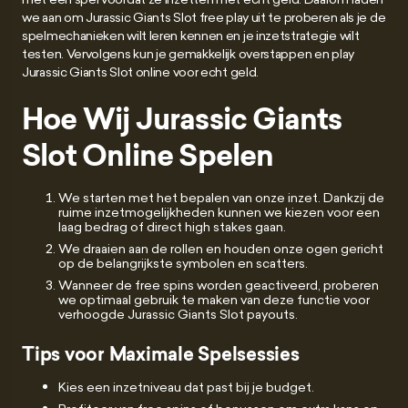
we aan om Jurassic Giants Slot free play uit te proberen als je de
spelmechanieken wilt leren kennen en je inzetstrategie wilt
testen. Vervolgens kun je gemakkelijk overstappen en play
Jurassic Giants Slot online voor echt geld.
Hoe Wij Jurassic Giants
Slot Online Spelen
We starten met het bepalen van onze inzet. Dankzij de
ruime inzetmogelijkheden kunnen we kiezen voor een
laag bedrag of direct high stakes gaan.
We draaien aan de rollen en houden onze ogen gericht
op de belangrijkste symbolen en scatters.
Wanneer de free spins worden geactiveerd, proberen
we optimaal gebruik te maken van deze functie voor
verhoogde Jurassic Giants Slot payouts.
Tips voor Maximale Spelsessies
Kies een inzetniveau dat past bij je budget.