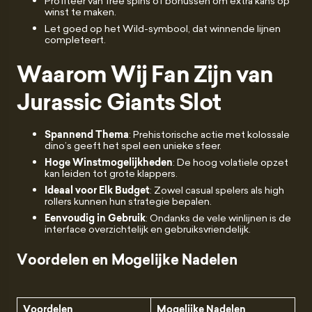
Profiteer van free spins of bonussen om extra kans op
winst te maken.
Let goed op het Wild-symbool, dat winnende lijnen
completeert.
Waarom Wij Fan Zijn van
Jurassic Giants Slot
Spannend Thema
: Prehistorische actie met kolossale
dino’s geeft het spel een unieke sfeer.
Hoge Winstmogelijkheden
: De hoog volatiele opzet
kan leiden tot grote klappers.
Ideaal voor Elk Budget
: Zowel casual spelers als high
rollers kunnen hun strategie bepalen.
Eenvoudig in Gebruik
: Ondanks de vele winlijnen is de
interface overzichtelijk en gebruiksvriendelijk.
Voordelen en Mogelijke Nadelen
Voordelen
Mogelijke Nadelen