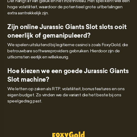
Dat hangt af van geluk en het inzetniveau. Het spel kent wel een
hoge volatiliteit, waardoor de potentieel grote uitbetalingen
extra aantrekkelijk zijn.
Zijn online Jurassic Giants Slot slots ooit
oneerlijk of gemanipuleerd?
We spelen uitsluitend bij legitieme casino’s zoals FoxyGold, die
betrouwbare softwareproviders gebruiken. Hierdoor zijn de
uitkomsten eerlijk en willekeurig.
Hoe kiezen we een goede Jurassic Giants
Slot machine?
We letten op zaken als RTP, volatiliteit, bonusfeatures en ons
eigen budget. Zo vinden we de variant die het beste bij ons
speelgedrag past.