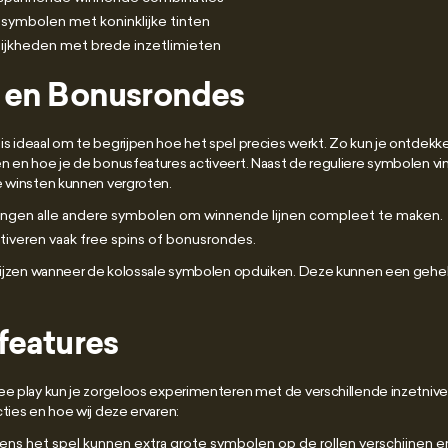
e symbolen met koninklijke tinten
lijkheden met brede inzetlimieten
 en Bonusrondes
s ideaal om te begrijpen hoe het spel precies werkt. Zo kun je ontdek
n en hoe je de bonusfeatures activeert. Naast de reguliere symbolen vin
e winsten kunnen vergroten.
ngen alle andere symbolen om winnende lijnen compleet te maken.
iveren vaak free spins of bonusrondes.
prijzen wanneer de kolossale symbolen opduiken. Deze kunnen een gehel
features
ee play kun je zorgeloos experimenteren met de verschillende inzetnive
ties en hoe wij deze ervaren:
ns het spel kunnen extra grote symbolen op de rollen verschijnen en