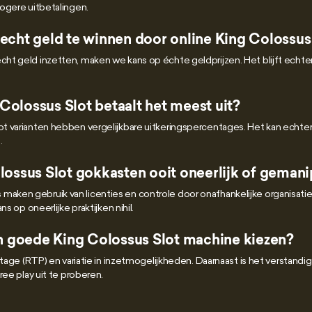
ogere uitbetalingen.
 echt geld te winnen door online King Colossus 
t geld inzetten, maken we kans op échte geldprijzen. Het blijft echter
Colossus Slot betaalt het meest uit?
 varianten hebben vergelijkbare uitkeringspercentages. Het kan echter p
.
olossus Slot gokkasten ooit oneerlijk of geman
en gebruik van licenties en controle door onafhankelijke organisatie
s op oneerlijke praktijken nihil.
 goede King Colossus Slot machine kiezen?
ntage (RTP) en variatie in inzetmogelijkheden. Daarnaast is het verstand
ree play uit te proberen.