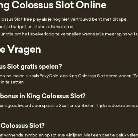
ng Colossus Slot Online
ossus Slot free play als je nog niet vertrouwd bent met dit spel.
et je budget en stel inzetlimieten in.
unctie om het spelverloop te versnellen wanneer je meer spins wilt 
de Vragen
s Slot gratis spelen?
online casino’s, zoals FoxyGold, een King Colossus Slot demo vinden. Zo
in te zetten.
s bonus in King Colossus Slot?
ans geactiveerd door speciale Scatter-symbolen. Tijdens deze bonusro
 Colossus Slot?
an winnende symbolen op actieve winlijnen. Met een beetje geluk valle