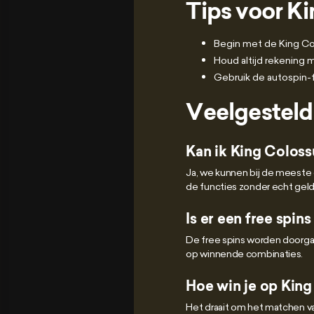
Tips voor Ki
Begin met de King Col
Houd altijd rekening m
Gebruik de autospin-f
Veelgestel
Kan ik King Colossu
Ja, we kunnen bij de meeste 
de functies zonder echt geld 
Is er een free spin
De free spins worden doorga
op winnende combinaties.
Hoe win je op King
Het draait om het matchen v