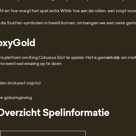
Af en toe voegt het spel extra Wilds toe aan de rollen, wat zorgt v
 de Scatter-symbolen in beeld komen, ontvangen we een serie gratis
FoxyGold
ns platform om King Colossus Slot te spelen. Het is gemakkelijk om met
mo eerst wat ervaring op te doen.
n (inclusief crypto)
are gokomgeving
Overzicht Spelinformatie