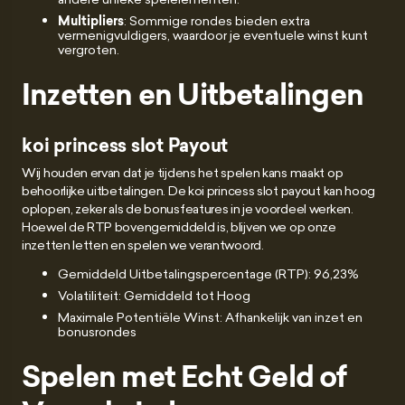
Multipliers
: Sommige rondes bieden extra
vermenigvuldigers, waardoor je eventuele winst kunt
vergroten.
Inzetten en Uitbetalingen
koi princess slot Payout
Wij houden ervan dat je tijdens het spelen kans maakt op
behoorlijke uitbetalingen. De koi princess slot payout kan hoog
oplopen, zeker als de bonusfeatures in je voordeel werken.
Hoewel de RTP bovengemiddeld is, blijven we op onze
inzetten letten en spelen we verantwoord.
Gemiddeld Uitbetalingspercentage (RTP): 96,23%
Volatiliteit: Gemiddeld tot Hoog
Maximale Potentiële Winst: Afhankelijk van inzet en
bonusrondes
Spelen met Echt Geld of