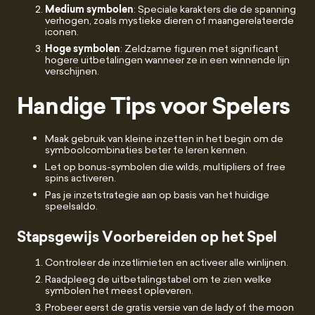
Medium symbolen
: Speciale karakters die de spanning
verhogen, zoals mystieke dieren of maangerelateerde
iconen.
Hoge symbolen
: Zeldzame figuren met significant
hogere uitbetalingen wanneer ze in een winnende lijn
verschijnen.
Handige Tips voor Spelers
Maak gebruik van kleine inzetten in het begin om de
symboolcombinaties beter te leren kennen.
Let op bonus-symbolen die wilds, multipliers of free
spins activeren.
Pas je inzetstrategie aan op basis van het huidige
speelsaldo.
Stapsgewijs Voorbereiden op het Spel
Controleer de inzetlimieten en activeer alle winlijnen.
Raadpleeg de uitbetalingstabel om te zien welke
symbolen het meest opleveren.
Probeer eerst de gratis versie van de lady of the moon