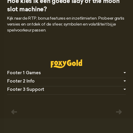
Hoe kies ik een goede lady of the moon
slot machine?
Kijk naar de RTP, bonusfeatures en inzetlimieten. Probeer gratis
versies en ontdek of de sfeer, symbolen en volatiliteit bij je
spelvoorkeur passen.
Footer 1 Games
Footer 2 Info
Footer 3 Support