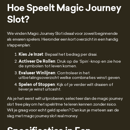
Hoe Speelt Magic Journey
Slot?
We vinden Magic Journey Slot ideaal voor zowel beginnende
als ervaren spelers. Hieronder een kort overzicht in een handig
stappenplan:
Kies Je Inzet
: Bepaal het bedrag per draai.
Activeer De Rollen
: Druk op de ‘Spin’-knop en zie hoe
de symbolen tot leven komen.
Evalueer Winlijnen
: Controleer in het
uitbetalingsoverzicht welke combinaties winst geven.
Spelen of Stoppen
: Kijk of je verder wilt draaien of
liever je winst uitcasht.
Als je het eerst wilt uitproberen, selecteer dan de magic journey
slot free play om het spelritme te leren kennen zonder risico.
Wil je graag voor echt geld spelen? Dan kun je meteen aan de
slag met magic journey slot real money.