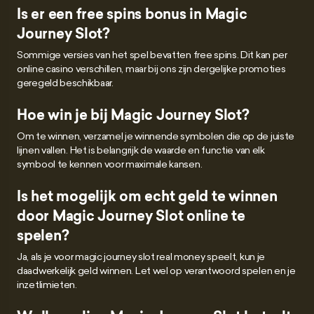
Is er een free spins bonus in Magic
Journey Slot?
Sommige versies van het spel bevatten free spins. Dit kan per
online casino verschillen, maar bij ons zijn dergelijke promoties
geregeld beschikbaar.
Hoe win je bij Magic Journey Slot?
Om te winnen, verzamel je winnende symbolen die op de juiste
lijnen vallen. Het is belangrijk de waarde en functie van elk
symbool te kennen voor maximale kansen.
Is het mogelijk om echt geld te winnen
door Magic Journey Slot online te
spelen?
Ja, als je voor magic journey slot real money speelt, kun je
daadwerkelijk geld winnen. Let wel op verantwoord spelen en je
inzetlimieten.