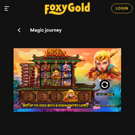
LOGIN
Magic journey