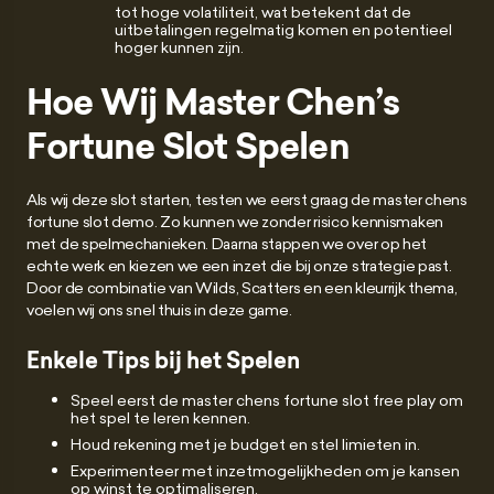
tot hoge volatiliteit, wat betekent dat de
uitbetalingen regelmatig komen en potentieel
hoger kunnen zijn.
Hoe Wij Master Chen’s
Fortune Slot Spelen
Als wij deze slot starten, testen we eerst graag de master chens
fortune slot demo. Zo kunnen we zonder risico kennismaken
met de spelmechanieken. Daarna stappen we over op het
echte werk en kiezen we een inzet die bij onze strategie past.
Door de combinatie van Wilds, Scatters en een kleurrijk thema,
voelen wij ons snel thuis in deze game.
Enkele Tips bij het Spelen
Speel eerst de master chens fortune slot free play om
het spel te leren kennen.
Houd rekening met je budget en stel limieten in.
Experimenteer met inzetmogelijkheden om je kansen
op winst te optimaliseren.