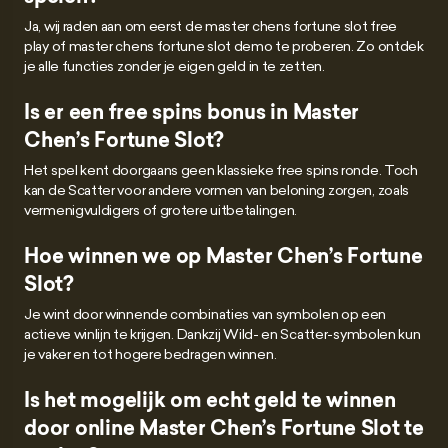
Ja, wij raden aan om eerst de master chens fortune slot free
play of master chens fortune slot demo te proberen. Zo ontdek
je alle functies zonder je eigen geld in te zetten.
Is er een free spins bonus in Master
Chen’s Fortune Slot?
Het spel kent doorgaans geen klassieke free spins ronde. Toch
kan de Scatter voor andere vormen van beloning zorgen, zoals
vermenigvuldigers of grotere uitbetalingen.
Hoe winnen we op Master Chen’s Fortune
Slot?
Je wint door winnende combinaties van symbolen op een
actieve winlijn te krijgen. Dankzij Wild- en Scatter-symbolen kun
je vaker en tot hogere bedragen winnen.
Is het mogelijk om echt geld te winnen
door online Master Chen’s Fortune Slot te