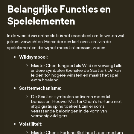
Belangrijke Functies en
Spelelementen
In de wereld van online slots is het essentieel om te weten wat
je kunt verwachten. Hieronder een kort overzicht van de
spelelementen die wij het meest interessant vinden.
Wildsymbool:
Master Chen fungeert als Wild en vervangt alle
andere symbolen (behalve de Scatter). Dit kan
leiden tot hogere winsten en maakt het spel
extra boeiend.
Scattermechanisme:
De Scatter-symbolen activeren meestal
bonussen. Hoewel Master Chen’s Fortune niet
altijd gratis spins toekent, zijn er soms
verrassende beloningen in de vorm van
vermenigvuldigers.
Volatiliteit:
Master Chen’s Fortune Slot heeft een medium