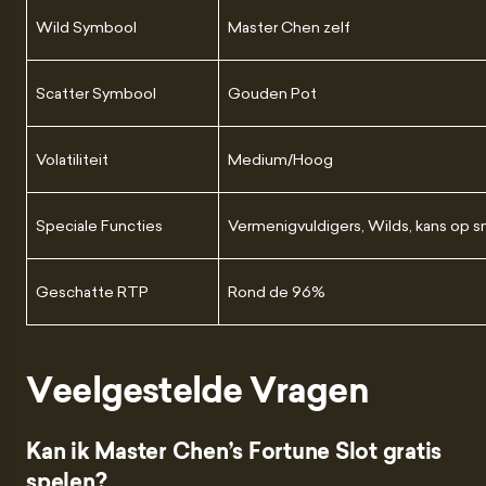
Wild Symbool
Master Chen zelf
Scatter Symbool
Gouden Pot
Volatiliteit
Medium/Hoog
Speciale Functies
Vermenigvuldigers, Wilds, kans op sn
Geschatte RTP
Rond de 96%
Veelgestelde Vragen
Kan ik Master Chen’s Fortune Slot gratis
spelen?