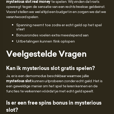
mysterious slot real money
te spelen. Wij vinden dat niets
opweegt tegen de sensatie van een rechtstreekse geldwinst.
Vooraf stellen we wel altijd een budget in en zorgen we dat we
verantwoord spelen.
Spanning neemt toe zodra er echt geld op het spel
staat
Bonusrondes voelen extra meeslepend aan
Uitbetalingen kunnen flink oplopen
Veelgestelde Vragen
Kan ik mysterious slot gratis spelen?
Ja, er is een demomodus beschikbaar waarmee jullie
mysterious slot
kunnen uitproberen zonder echt geld. Het is
een geweldige manier om het spel te leren kennen en de
functies te verkennen vóórdat je met echt geld speelt.
Is er een free spins bonus in mysterious
slot?