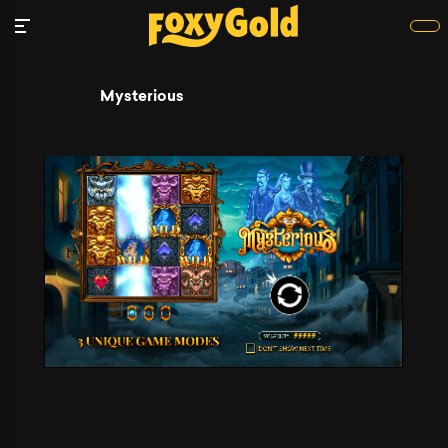
Mysterious