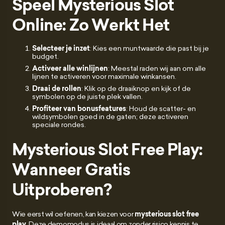
Speel Mysterious Slot
Online: Zo Werkt Het
Selecteer je inzet
: Kies een muntwaarde die past bij je
budget.
Activeer alle winlijnen
: Meestal raden wij aan om alle
lijnen te activeren voor maximale winkansen.
Draai de rollen
: Klik op de draaiknop en kijk of de
symbolen op de juiste plek vallen.
Profiteer van bonusfeatures
: Houd de scatter- en
wildsymbolen goed in de gaten; deze activeren
speciale rondes.
Mysterious Slot Free Play:
Wanneer Gratis
Uitproberen?
Wie eerst wil oefenen, kan kiezen voor
mysterious slot free
play
. Deze demomodus is ideaal om zonder risico kennis te