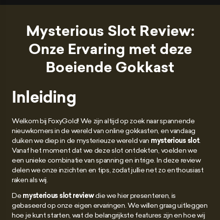
Mysterious Slot Review:
Onze Ervaring met deze
Boeiende Gokkast
Inleiding
Welkom bij FoxyGold! We zijn altijd op zoek naar spannende
nieuwkomers in de wereld van online gokkasten, en vandaag
duiken we diep in de mysterieuze wereld van
mysterious slot
.
Vanaf het moment dat we deze slot ontdekten, voelden we
een unieke combinatie van spanning en intrige. In deze review
delen we onze inzichten en tips, zodat jullie net zo enthousiast
raken als wij.
De
mysterious slot review
die we hier presenteren, is
gebaseerd op onze eigen ervaringen. We willen graag uitleggen
hoe je kunt starten, wat de belangrijkste features zijn en hoe wij