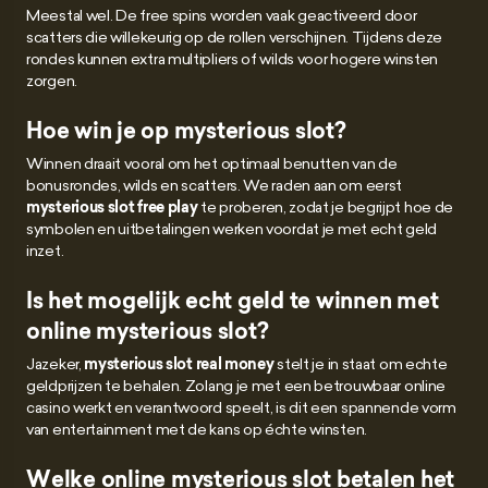
Meestal wel. De free spins worden vaak geactiveerd door
scatters die willekeurig op de rollen verschijnen. Tijdens deze
rondes kunnen extra multipliers of wilds voor hogere winsten
zorgen.
Hoe win je op mysterious slot?
Winnen draait vooral om het optimaal benutten van de
bonusrondes, wilds en scatters. We raden aan om eerst
mysterious slot free play
te proberen, zodat je begrijpt hoe de
symbolen en uitbetalingen werken voordat je met echt geld
inzet.
Is het mogelijk echt geld te winnen met
online mysterious slot?
Jazeker,
mysterious slot real money
stelt je in staat om echte
geldprijzen te behalen. Zolang je met een betrouwbaar online
casino werkt en verantwoord speelt, is dit een spannende vorm
van entertainment met de kans op échte winsten.
Welke online mysterious slot betalen het