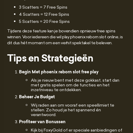
3 Scatters = 7 Free Spins
4 Scatters = 12 Free Spins
5 Scatters = 20 Free Spins
Tijdens deze feature kan je bovendien opnieuw free spins
winnen. Voor iedereen die wil play phoenix reborn slot online, is
dit dus hét moment om een verhit spektakel te beleven.
Tips en Strategieën
Begin Met phoenix reborn slot free play
Als je nieuw bent met deze gokkast, start dan
met gratis spelen om de functies en het
inzetniveau te ontdekken.
Beheer Je Budget
Wij raden aan om vooraf een speellimiet te
stellen. Zo houd je het spannend én
verantwoord.
Profiteer van Bonussen
Kijk bij FoxyGold of er speciale aanbiedingen of