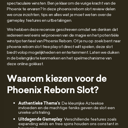
spectaculaire winsten. Ben je klaar om de vurige kracht van de
Phoenix te ervaren? In deze phoenix reborn slot review delen
we onze inzichten, tips en alles wat je moet weten over de
gameplay, features en uitbetalingen.
We hebben deze recensie geschreven omdat we denken dat
iedereen wel eens wil proeven van de magie en het potentiële
winstpotentieel van Phoenix Reborn. Of je nu op zoek bent naar
phoenix reborn slot free play of direct wilt spelen, deze slot
biedt volop mogelijkheden en entertainment. Laten we duiken
in de belangrijkste kenmerken en het spelmechanisme van
deze online gokkast.
Waarom kiezen voor de
Phoenix Reborn Slot?
Authentieke Thema’s
: De kleurrijke Azteekse
invloeden en de machtige feniks geven de slot een
unieke uitstraling.
Uitdagende Gameplay
: Verschillende features zoals
expanding wilds en free spins houden ons constant in