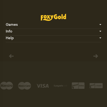
Games
Info
Help