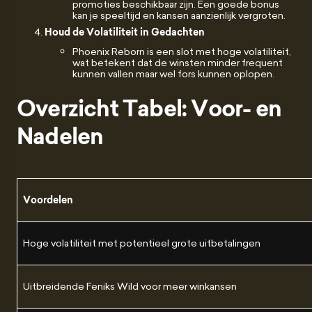
promoties beschikbaar zijn. Een goede bonus
kan je speeltijd en kansen aanzienlijk vergroten.
Houd de Volatiliteit in Gedachten
Phoenix Reborn is een slot met hoge volatiliteit,
wat betekent dat de winsten minder frequent
kunnen vallen maar wel fors kunnen oplopen.
Overzicht Tabel: Voor- en
Nadelen
Voordelen
Hoge volatiliteit met potentieel grote uitbetalingen
Uitbreidende Feniks Wild voor meer winkansen