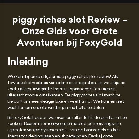
piggy riches slot Review –
Onze Gids voor Grote
Avonturen bij FoxyGold
Inleiding
Welkom bij onze uitgebreide piggy riches slot review! Als
fervente liefhebbers van online casinospellen zijn we altijd op
zoek naar extravagante thema’s, spannende features en
uiteraard mooie winstkansen. De piggy riches slot machine
belooft ons een vleugje luxe en veel humor. We kunnen niet
wachten om onze bevindingen met jullie te delen.
Bij FoxyGold houden we ervan om alles tot in de puntjes uit te
zoeken. Daarom nemen we jullie mee op een reis langs alle
aspecten van piggy riches slot – van de basisregels en het
thema tot de bonussen en uitbetalingen. Dankzij onze