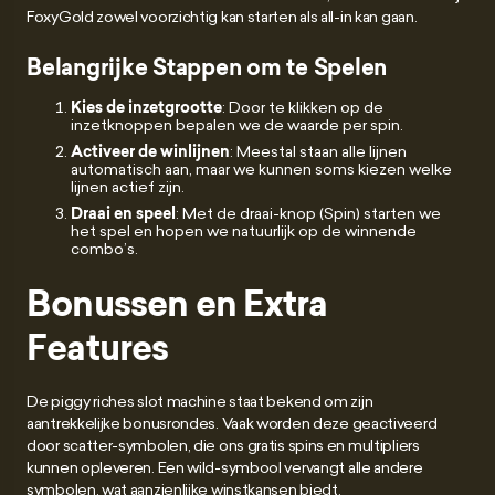
FoxyGold zowel voorzichtig kan starten als all-in kan gaan.
Belangrijke Stappen om te Spelen
Kies de inzetgrootte
: Door te klikken op de
inzetknoppen bepalen we de waarde per spin.
Activeer de winlijnen
: Meestal staan alle lijnen
automatisch aan, maar we kunnen soms kiezen welke
lijnen actief zijn.
Draai en speel
: Met de draai-knop (Spin) starten we
het spel en hopen we natuurlijk op de winnende
combo’s.
Bonussen en Extra
Features
De piggy riches slot machine staat bekend om zijn
aantrekkelijke bonusrondes. Vaak worden deze geactiveerd
door scatter-symbolen, die ons gratis spins en multipliers
kunnen opleveren. Een wild-symbool vervangt alle andere
symbolen, wat aanzienlijke winstkansen biedt.