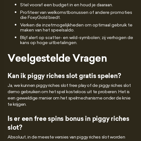
Stel vooraf een budget in en houd je daaraan.
Profiteer van welkomstbonussen of andere promoties
die FoxyGold biedt.
Verken de inzetmogelijkheden om optimaal gebruik te
maken van het speelsaldo.
Blijf alert op scatter- en wild-symbolen; zij verhogen de
kans op hoge uitbetalingen.
Veelgestelde Vragen
Kan ik piggy riches slot gratis spelen?
Ja, we kunnen piggy riches slot free play of de piggy riches slot
demo gebruiken om het spel kosteloos uit te proberen. Het is
een geweldige manier om het spelmechanisme onder de knie
te krijgen.
Is er een free spins bonus in piggy riches
slot?
Absoluut, in de meeste versies van piggy riches slot worden