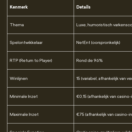
Kenmerk
Details
Thema
Luxe, humoristisch varkensc
Spelontwikkelaar
NetEnt (oorspronkelijk)
RTP (Return to Player)
Rond de 96%
Winlijnen
15 (variabel, afhankelijk van ve
Minimale Inzet
€0,15 (afhankelijk van casino-
Maximale Inzet
€75 (afhankelijk van casino-in