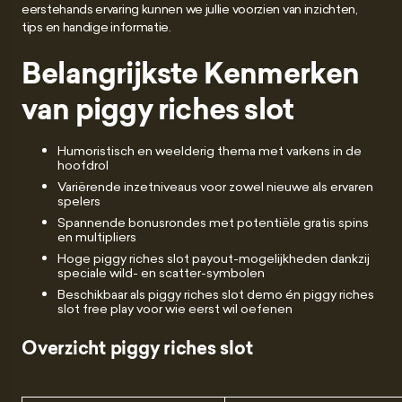
eerstehands ervaring kunnen we jullie voorzien van inzichten,
tips en handige informatie.
Belangrijkste Kenmerken
van piggy riches slot
Humoristisch en weelderig thema met varkens in de
hoofdrol
Variërende inzetniveaus voor zowel nieuwe als ervaren
spelers
Spannende bonusrondes met potentiële gratis spins
en multipliers
Hoge piggy riches slot payout-mogelijkheden dankzij
speciale wild- en scatter-symbolen
Beschikbaar als piggy riches slot demo én piggy riches
slot free play voor wie eerst wil oefenen
Overzicht piggy riches slot