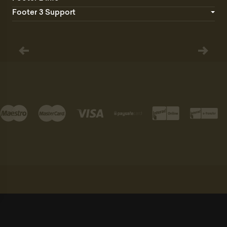
Footer 3 Support