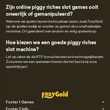
Zijn online piggy riches slot games ooit
oneerlijk of gemanipuleerd?
Wanneer we spelen bij een betrouwbaar casino zoals FoxyGold,
zijn de spellen eerlijk en worden ze getest door onafhankelijke
instanties. Dit garandeert een random en veilig spelverloop.
Hoe kiezen we een goede piggy riches
slot machine?
Let op zaken als de RTP, bonusfeatures en inzetmogelijkheden.
Zo kunnen we een spelvariant kiezen die het beste bij onze
speelstijl past.
Footer 1 Games
Footer 2 Info