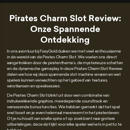
Pirates Charm Slot Review:
Onze Spannende
Ontdekking
In ons avontuur bij FoxyGold duiken we met veel enthousiasme
in de wereld van de Pirates Charm Slot. We voelen ons direct
aangetrokken door de piratenthema’s, de mysterieuze schatten
en de dynamische gameplay. In deze Pirates Charm Slot Review
delen we hoe wij deze spannende slot machine ervaren en wat
spelers kunnen verwachten op het gebied van features,
winstkansen en speelsessies.
De Pirates Charm Slot blinkt uit door een combinatie van
indrukwekkende graphics, meeslepende soundtrack en
verrassende bonusfuncties. We hebben gemerkt dat het spel
snel boeit en je even helemaal meeneemt in het piratenleven.
Of je nu houdt van snelle spins of op zoek bent naar grotere
uitbetalingen, deze slot lijkt voor elke speler wel iets in petto te
hebben.