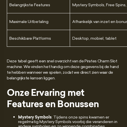
Belangrijkste Features
Mystery Symbols, Free Spins,
Maximale Uitbetaling
Afhankelijk van inzet en bonu
Beschikbare Platforms
Desktop, mobiel, tablet
Deze tabel geeft een snel overzicht van de Pirates Charm Slot
machine. We vinden het handig om deze gegevens bij de hand
te hebben wanneer we spelen, zodat we direct zien waar de
belangrijkste kansen liggen.
Onze Ervaring met
Features en Bonussen
Mystery Symbols
: Tijdens onze spins kwamen er
regelmatig Mystery Symbols voorbij die veranderen in
andere symbolen en zo winnende combinaties