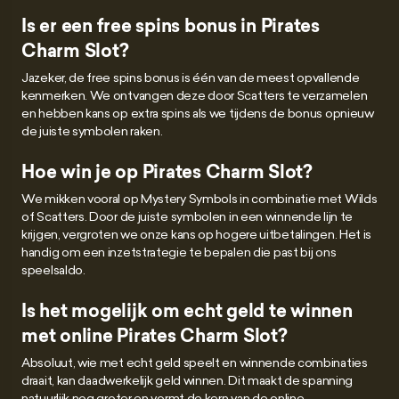
Is er een free spins bonus in Pirates
Charm Slot?
Jazeker, de free spins bonus is één van de meest opvallende
kenmerken. We ontvangen deze door Scatters te verzamelen
en hebben kans op extra spins als we tijdens de bonus opnieuw
de juiste symbolen raken.
Hoe win je op Pirates Charm Slot?
We mikken vooral op Mystery Symbols in combinatie met Wilds
of Scatters. Door de juiste symbolen in een winnende lijn te
krijgen, vergroten we onze kans op hogere uitbetalingen. Het is
handig om een inzetstrategie te bepalen die past bij ons
speelsaldo.
Is het mogelijk om echt geld te winnen
met online Pirates Charm Slot?
Absoluut, wie met echt geld speelt en winnende combinaties
draait, kan daadwerkelijk geld winnen. Dit maakt de spanning
natuurlijk nog groter en vormt de kern van de online