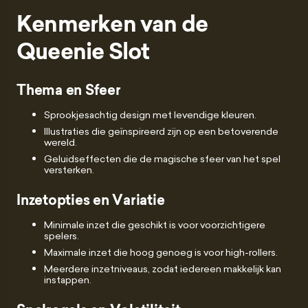
Kenmerken van de
Queenie Slot
Thema en Sfeer
Sprookjesachtig design met levendige kleuren.
Illustraties die geïnspireerd zijn op een betoverende
wereld.
Geluidseffecten die de magische sfeer van het spel
versterken.
Inzetopties en Variatie
Minimale inzet die geschikt is voor voorzichtigere
spelers.
Maximale inzet die hoog genoeg is voor high-rollers.
Meerdere inzetniveaus, zodat iedereen makkelijk kan
instappen.