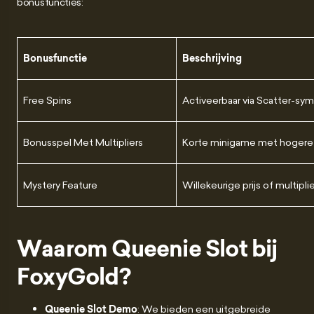
bonusfuncties:
Bonusfunctie
Beschrijving
Free Spins
Activeerbaar via Scatter-sy
Bonusspel Met Multipliers
Korte minigame met hogere
Mystery Feature
Willekeurige prijs of multipl
Waarom Queenie Slot bij
FoxyGold?
Queenie Slot Demo
: We bieden een uitgebreide