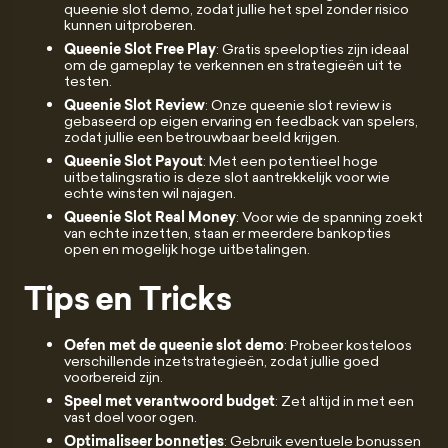
queenie slot demo, zodat jullie het spel zonder risico
kunnen uitproberen.
Queenie Slot Free Play
: Gratis speelopties zijn ideaal
om de gameplay te verkennen en strategieën uit te
testen.
Queenie Slot Review
: Onze queenie slot review is
gebaseerd op eigen ervaring en feedback van spelers,
zodat jullie een betrouwbaar beeld krijgen.
Queenie Slot Payout
: Met een potentieel hoge
uitbetalingsratio is deze slot aantrekkelijk voor wie
echte winsten wil najagen.
Queenie Slot Real Money
: Voor wie de spanning zoekt
van echte inzetten, staan er meerdere bankopties
open en mogelijk hoge uitbetalingen.
Tips en Tricks
Oefen met de queenie slot demo
: Probeer kosteloos
verschillende inzetstrategieën, zodat jullie goed
voorbereid zijn.
Speel met verantwoord budget
: Zet altijd in met een
vast doel voor ogen.
Optimaliseer bonnetjes
: Gebruik eventuele bonussen