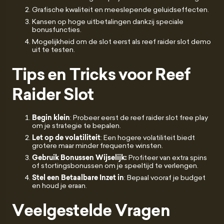
Grafische kwaliteit en meeslepende geluidseffecten.
Kansen op hoge uitbetalingen dankzij speciale
bonusfuncties.
Mogelijkheid om de slot eerst als reef raider slot demo
uit te testen.
Tips en Tricks voor Reef
Raider Slot
Begin klein
: Probeer eerst de reef raider slot free play
om je strategie te bepalen.
Let op de volatiliteit
: Een hogere volatiliteit biedt
grotere maar minder frequente winsten.
Gebruik Bonussen Wijselijk:
Profiteer van extra spins
of stortingsbonussen om je speeltijd te verlengen.
Stel een Betaalbare Inzet in
: Bepaal vooraf je budget
en houd je eraan.
Veelgestelde Vragen