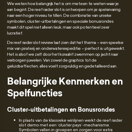
We weten hoe belangrijk het is om meteen te weten waar je
aan begint. De reef raider slot is ontworpen om je spelervaring
naar een hoger niveau te tillen. De combinatie van unieke
symbolen, cluster-uitbetalingen en speciale bonusrondes
maakt dit spel niet alleen leuk, maar ook potentieel zeer
lucratief.
De reef raider slot review laat zien dat het thema – een speelse
mix van piraterij en onderwaterexpeditie – perfect is uitgewerkt.
Het is alsof we zelf door het koraalrif zwemmen op jacht naar
verborgen juwelen. Van zowel de graphics tot de
geluidseffecten, alles voelt zorgvuldig en gedetailleerd aan.
Belangrijke Kenmerken en
Spelfuncties
Cluster-uitbetalingen en Bonusrondes
In plaats van de klassieke winlijnen werkt de reef raider
slot demo met een ‘cluster pays’-mechanisme.
Symbolen vallen in groepen en zorgen voor extra