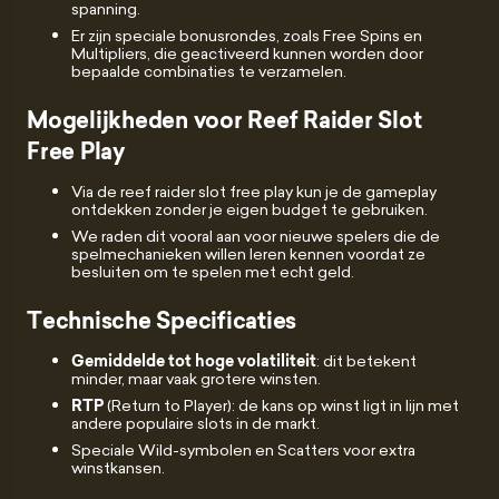
spanning.
Er zijn speciale bonusrondes, zoals Free Spins en
Multipliers, die geactiveerd kunnen worden door
bepaalde combinaties te verzamelen.
Mogelijkheden voor Reef Raider Slot
Free Play
Via de reef raider slot free play kun je de gameplay
ontdekken zonder je eigen budget te gebruiken.
We raden dit vooral aan voor nieuwe spelers die de
spelmechanieken willen leren kennen voordat ze
besluiten om te spelen met echt geld.
Technische Specificaties
Gemiddelde tot hoge volatiliteit
: dit betekent
minder, maar vaak grotere winsten.
RTP
(Return to Player): de kans op winst ligt in lijn met
andere populaire slots in de markt.
Speciale Wild-symbolen en Scatters voor extra
winstkansen.