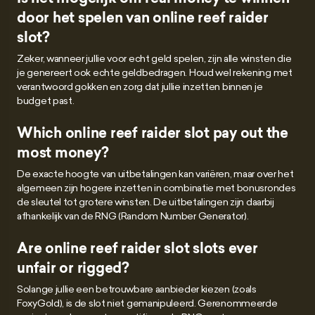
door het spelen van online reef raider
slot?
Zeker, wanneer jullie voor echt geld spelen, zijn alle winsten die
je genereert ook echte geldbedragen. Houd wel rekening met
verantwoord gokken en zorg dat jullie inzetten binnen je
budget past.
Which online reef raider slot pay out the
most money?
De exacte hoogte van uitbetalingen kan variëren, maar over het
algemeen zijn hogere inzetten in combinatie met bonusrondes
de sleutel tot grotere winsten. De uitbetalingen zijn daarbij
afhankelijk van de RNG (Random Number Generator).
Are online reef raider slot slots ever
unfair or rigged?
Solange jullie een betrouwbare aanbieder kiezen (zoals
FoxyGold), is de slot niet gemanipuleerd. Gerenommeerde