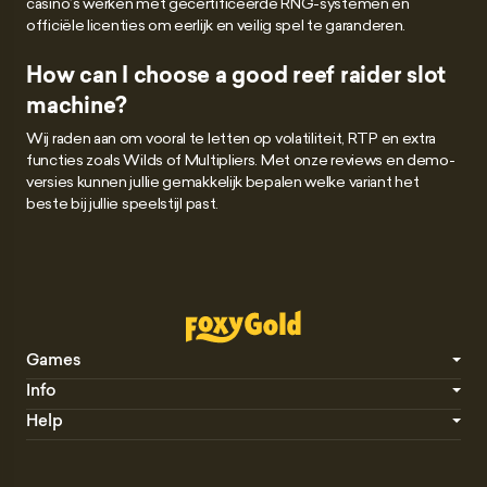
casino’s werken met gecertificeerde RNG-systemen en
officiële licenties om eerlijk en veilig spel te garanderen.
How can I choose a good reef raider slot
machine?
Wij raden aan om vooral te letten op volatiliteit, RTP en extra
functies zoals Wilds of Multipliers. Met onze reviews en demo-
versies kunnen jullie gemakkelijk bepalen welke variant het
beste bij jullie speelstijl past.
Games
Info
Help