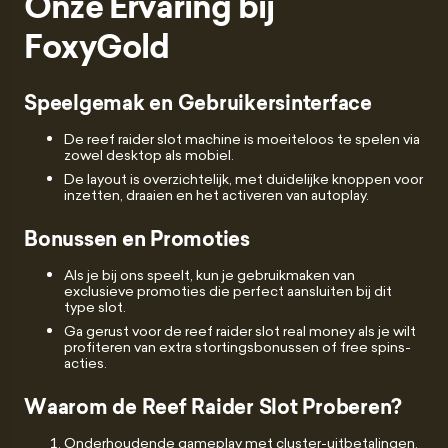
Onze Ervaring bij
FoxyGold
Speelgemak en Gebruikersinterface
De reef raider slot machine is moeiteloos te spelen via
zowel desktop als mobiel.
De layout is overzichtelijk, met duidelijke knoppen voor
inzetten, draaien en het activeren van autoplay.
Bonussen en Promoties
Als je bij ons speelt, kun je gebruikmaken van
exclusieve promoties die perfect aansluiten bij dit
type slot.
Ga gerust voor de reef raider slot real money als je wilt
profiteren van extra stortingsbonussen of free spins-
acties.
Waarom de Reef Raider Slot Proberen?
Onderhoudende gameplay met cluster-uitbetalingen.