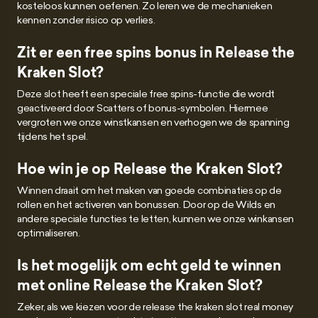
kosteloos kunnen oefenen. Zo leren we de mechanieken
kennen zonder risico op verlies.
Zit er een free spins bonus in Release the
Kraken Slot?
Deze slot heeft een speciale free spins-functie die wordt
geactiveerd door Scatters of bonus-symbolen. Hiermee
vergroten we onze winstkansen en verhogen we de spanning
tijdens het spel.
Hoe win je op Release the Kraken Slot?
Winnen draait om het maken van goede combinaties op de
rollen en het activeren van bonussen. Door op de Wilds en
andere speciale functies te letten, kunnen we onze winkansen
optimaliseren.
Is het mogelijk om echt geld te winnen
met online Release the Kraken Slot?
Zeker, als we kiezen voor de release the kraken slot real money