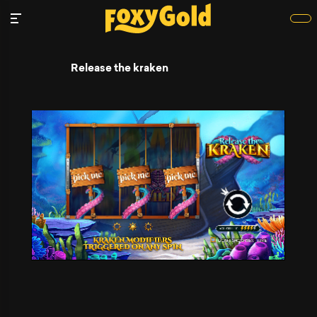
Release the kraken