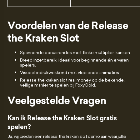
Voordelen van de Release
the Kraken Slot
Spannende bonusrondes met flinke multiplier-kansen.
Breed inzetbereik, ideaal voor beginnende én ervaren
spelers.
Visueel indrukwekkend met vloeiende animaties.
Release the kraken slot real money op de bekende,
veilige manier te spelen bij FoxyGold.
Veelgestelde Vragen
Kan ik Release the Kraken Slot gratis
spelen?
Ja, wij bieden een release the kraken slot demo aan waar jullie