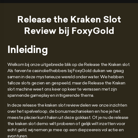
Release the Kraken Slot
Review bij FoxyGold
Inleiding
Welkom bij onze uitgebreide blik op de Release the Kraken slot.
Als fervente casinoliefhebbers bij FoxyGold duiken we graag
samen in deze mysterieuze wereld onder water. We hebben
talloze slots gezien en gespeeld, maar de Release the Kraken
slot machine weet ons keer op keer te verrassen met zijn
spannende gameplay en intrigerende thema.
In deze release the kraken slot review delen we onze inzichten
over het spelverloop, de bonusmechanieken en hoe je het
meeste plezier kunt halen uit deze gokkast. Of je nu de release
the kraken slot demo wilt proberen of gelijk wilt inzetten voor
echt geld, wij nemen je mee op een diepzeereis vol actie en
avonturen.