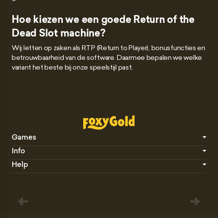
Hoe kiezen we een goede Return of the
Dead Slot machine?
Wij letten op zaken als RTP (Return to Player), bonusfuncties en
betrouwbaarheid van de software. Daarmee bepalen we welke
variant het beste bij onze speelstijl past.
Games
Info
Help