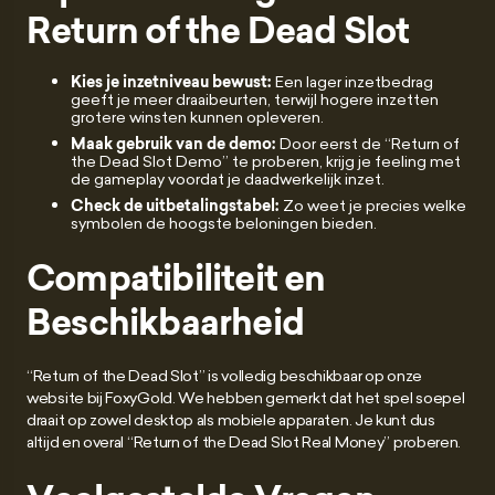
Return of the Dead Slot
Kies je inzetniveau bewust:
Een lager inzetbedrag
geeft je meer draaibeurten, terwijl hogere inzetten
grotere winsten kunnen opleveren.
Maak gebruik van de demo:
Door eerst de “Return of
the Dead Slot Demo” te proberen, krijg je feeling met
de gameplay voordat je daadwerkelijk inzet.
Check de uitbetalingstabel:
Zo weet je precies welke
symbolen de hoogste beloningen bieden.
Compatibiliteit en
Beschikbaarheid
“Return of the Dead Slot” is volledig beschikbaar op onze
website bij FoxyGold. We hebben gemerkt dat het spel soepel
draait op zowel desktop als mobiele apparaten. Je kunt dus
altijd en overal “Return of the Dead Slot Real Money” proberen.