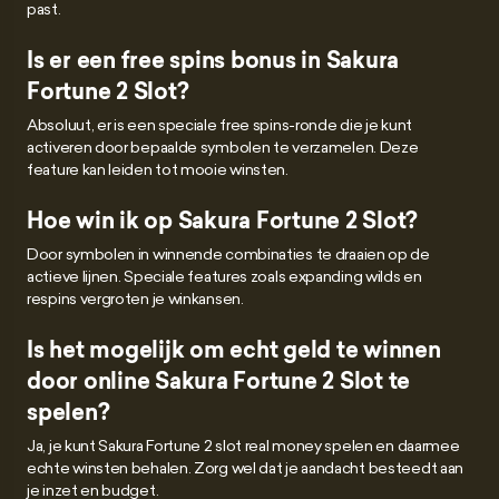
past.
Is er een free spins bonus in Sakura
Fortune 2 Slot?
Absoluut, er is een speciale free spins-ronde die je kunt
activeren door bepaalde symbolen te verzamelen. Deze
feature kan leiden tot mooie winsten.
Hoe win ik op Sakura Fortune 2 Slot?
Door symbolen in winnende combinaties te draaien op de
actieve lijnen. Speciale features zoals expanding wilds en
respins vergroten je winkansen.
Is het mogelijk om echt geld te winnen
door online Sakura Fortune 2 Slot te
spelen?
Ja, je kunt Sakura Fortune 2 slot real money spelen en daarmee
echte winsten behalen. Zorg wel dat je aandacht besteedt aan
je inzet en budget.