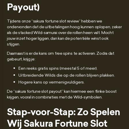
Payout)
Tijdens onze “sakura fortune slot review” hebben we
ondervonden dat de uitbetalingen hoog kunnen oplopen, zeker
als de stacked Wild-samurai over de rollen heen valt. Mocht
jouw inzet hoger liggen, dan kan de potentiële winst ook
stijgen.
Daarnaast is er de kans om free spins te activeren. Zodra dat
gebeurt, krijg je:
Een reeks gratis spins (meestal 5 of meer).
Uitbreidende Wilds die op de rollen blijven plakken.
Hogere kans op vermenigvuldigers.
De “sakura fortune slot payout” kan hiermee een flinke boost
krijgen, vooral in combinaties met de Wild-symbolen.
Stap-voor-Stap: Zo Spelen
Wij Sakura Fortune Slot