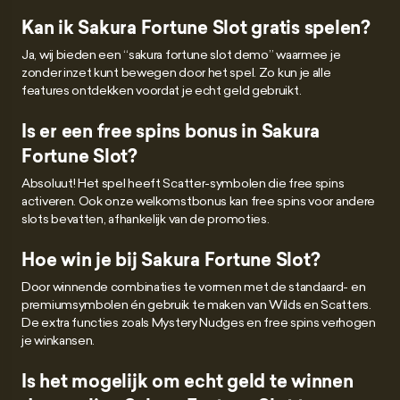
Kan ik Sakura Fortune Slot gratis spelen?
Ja, wij bieden een “sakura fortune slot demo” waarmee je
zonder inzet kunt bewegen door het spel. Zo kun je alle
features ontdekken voordat je echt geld gebruikt.
Is er een free spins bonus in Sakura
Fortune Slot?
Absoluut! Het spel heeft Scatter-symbolen die free spins
activeren. Ook onze welkomstbonus kan free spins voor andere
slots bevatten, afhankelijk van de promoties.
Hoe win je bij Sakura Fortune Slot?
Door winnende combinaties te vormen met de standaard- en
premiumsymbolen én gebruik te maken van Wilds en Scatters.
De extra functies zoals Mystery Nudges en free spins verhogen
je winkansen.
Is het mogelijk om echt geld te winnen