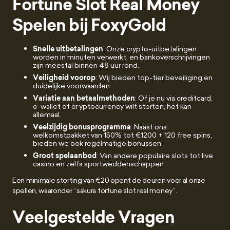
Fortune Slot Real Money
Spelen bij FoxyGold
Snelle uitbetalingen
: Onze crypto-uitbetalingen
worden in minuten verwerkt, en bankoverschrijvingen
zijn meestal binnen 48 uur rond.
Veiligheid voorop
: Wij bieden top-tier beveiliging en
duidelijke voorwaarden.
Variatie aan betaalmethoden
: Of je nu via creditcard,
e-wallet of cr yptocurrency wilt storten, het kan
allemaal.
Veelzijdig bonusprogramma
: Naast ons
welkomstpakket van 150% tot €1200 + 120 free spins,
bieden we ook regelmatige bonussen.
Groot spelaanbod
: Van andere populaire slots tot live
casino en zelfs sportweddenschappen.
Een minimale storting van €20 opent de deuren voor al onze
spellen, waaronder “sakura fortune slot real money”.
Veelgestelde Vragen