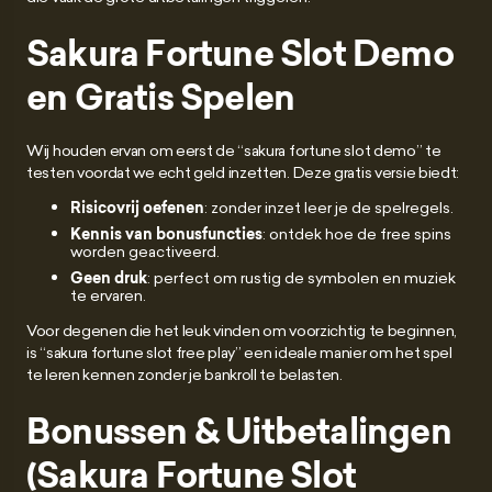
Sakura Fortune Slot Demo
en Gratis Spelen
Wij houden ervan om eerst de “sakura fortune slot demo” te
testen voordat we echt geld inzetten. Deze gratis versie biedt:
Risicovrij oefenen
: zonder inzet leer je de spelregels.
Kennis van bonusfuncties
: ontdek hoe de free spins
worden geactiveerd.
Geen druk
: perfect om rustig de symbolen en muziek
te ervaren.
Voor degenen die het leuk vinden om voorzichtig te beginnen,
is “sakura fortune slot free play” een ideale manier om het spel
te leren kennen zonder je bankroll te belasten.
Bonussen & Uitbetalingen
(Sakura Fortune Slot