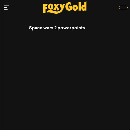
Space wars 2 powerpoints