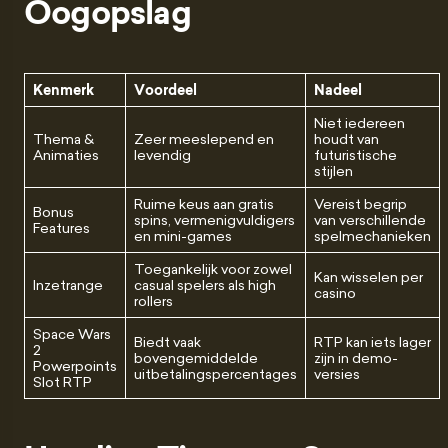
Oogopslag
Kenmerk
Voordeel
Nadeel
Niet iedereen
Thema &
Zeer meeslepend en
houdt van
Animaties
levendig
futuristische
stijlen
Ruime keus aan gratis
Vereist begrip
Bonus
spins, vermenigvuldigers
van verschillende
Features
en mini-games
spelmechanieken
Toegankelijk voor zowel
Kan wisselen per
Inzetrange
casual spelers als high
casino
rollers
Space Wars
Biedt vaak
RTP kan iets lager
2
bovengemiddelde
zijn in demo-
Powerpoints
uitbetalingspercentages
versies
Slot RTP