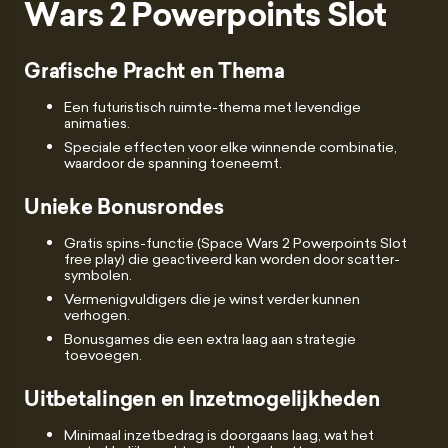
Wars 2 Powerpoints Slot
Grafische Pracht en Thema
Een futuristisch ruimte-thema met levendige
animaties.
Speciale effecten voor elke winnende combinatie,
waardoor de spanning toeneemt.
Unieke Bonusrondes
Gratis spins-functie (Space Wars 2 Powerpoints Slot
free play) die geactiveerd kan worden door scatter-
symbolen.
Vermenigvuldigers die je winst verder kunnen
verhogen.
Bonusgames die een extra laag aan strategie
toevoegen.
Uitbetalingen en Inzetmogelijkheden
Minimaal inzetbedrag is doorgaans laag, wat het