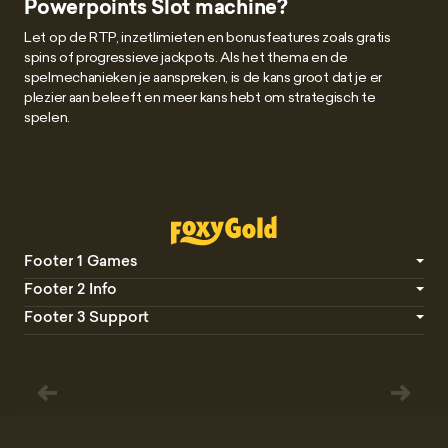
Powerpoints Slot machine?
Let op de RTP, inzetlimieten en bonusfeatures zoals gratis
spins of progressieve jackpots. Als het thema en de
spelmechanieken je aanspreken, is de kans groot dat je er
plezier aan beleeft en meer kans hebt om strategisch te
spelen.
Footer 1 Games
Footer 2 Info
Footer 3 Support