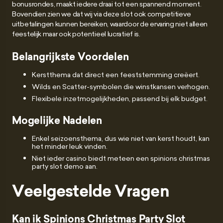
bonusrondes, maakt iedere draai tot een spannend moment.
Bovendien zien we dat wij via deze slot ook competitieve
uitbetalingen kunnen bereiken, waardoor de ervaring niet alleen
feestelijk maar ook potentieel lucratief is.
Belangrijkste Voordelen
Kerstthema dat direct een feeststemming creëert.
Wilds en Scatter-symbolen die winstkansen verhogen.
Flexibele inzetmogelijkheden, passend bij elk budget.
Mogelijke Nadelen
Enkel seizoensthema, dus wie niet van kerst houdt, kan
het minder leuk vinden.
Niet ieder casino biedt meteen een spinions christmas
party slot demo aan.
Veelgestelde Vragen
Kan ik Spinions Christmas Party Slot