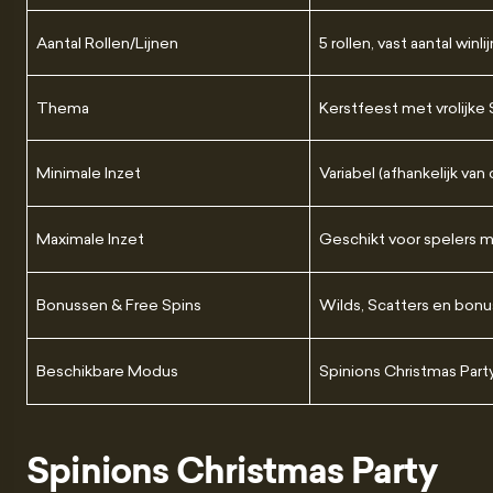
Aantal Rollen/Lijnen
5 rollen, vast aantal winli
Thema
Kerstfeest met vrolijke 
Minimale Inzet
Variabel (afhankelijk van
Maximale Inzet
Geschikt voor spelers 
Bonussen & Free Spins
Wilds, Scatters en bon
Beschikbare Modus
Spinions Christmas Part
Spinions Christmas Party