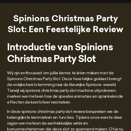
Spinions Christmas Party
Slot: Een Feestelijke Review
Introductie van Spinions
Christmas Party Slot
Wij zijn enthousiast om jullie kennis te laten maken met de
Spinions Christmas Party Slot. Deze feestelijke gokkast brengt
de vrolijke kerststemming naar de kleurrijke Spinions-wereld.
Terwijl wij spinions christmas party slot machine uitproberen,
merken we meteen hoe de speelse animaties en sprankelende
effecten de kerstsfeer versterken.
In deze spinions christmas party slot review bespreken we de
belangrijkste kenmerken en functies. Tijdens onze eerste draai
zagen we meteen de aantrekkelijke wilds én
bonusmechanismen die deze slot zo spannend maken. Of je nu