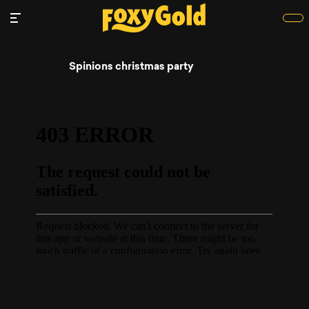
Spinions christmas party