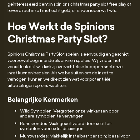
geïnteresseerd bent in spinions christmas party slot free play of
liever direct inzet met echt geld, er is voor ieder wat wils.
Hoe Werkt de Spinions
Christmas Party Slot?
Spinions Christmas Party Slot spelen is eenvoudig en geschikt
voor zowel beginnende als ervaren spelers. Wij vinden het
vooral leuk dat wij dankzij overzichtelijke knoppen snel onze
inzet kunnen bepalen. Als we besluiten om de inzet te
verhogen, kunnen we direct zien wat voor potentiële
uitbetalingen op ons wachten.
Belangrijke Kenmerken
Wild Symbolen: Vergroten onze winkansen door
andere symbolen te vervangen.
Bonusrondes: Vaak geactiveerd door scatter-
symbolen voor extra draaiingen.
Muntwaardes: Makkelijk instelbaar per spin; ideaal voor