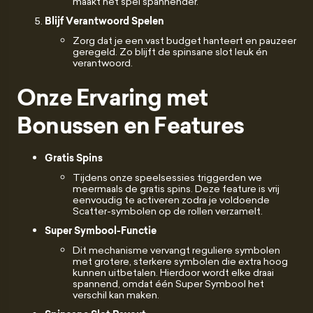
maakt het spel spannender.
Blijf Verantwoord Spelen
Zorg dat je een vast budget hanteert en pauzeer
geregeld. Zo blijft de spinsane slot leuk én
verantwoord.
Onze Ervaring met
Bonussen en Features
Gratis Spins
Tijdens onze speelsessies triggerden we
meermaals de gratis spins. Deze feature is vrij
eenvoudig te activeren zodra je voldoende
Scatter-symbolen op de rollen verzamelt.
Super Symbool-Functie
Dit mechanisme vervangt reguliere symbolen
met grotere, sterkere symbolen die extra hoog
kunnen uitbetalen. Hierdoor wordt elke draai
spannend, omdat één Super Symbool het
verschil kan maken.