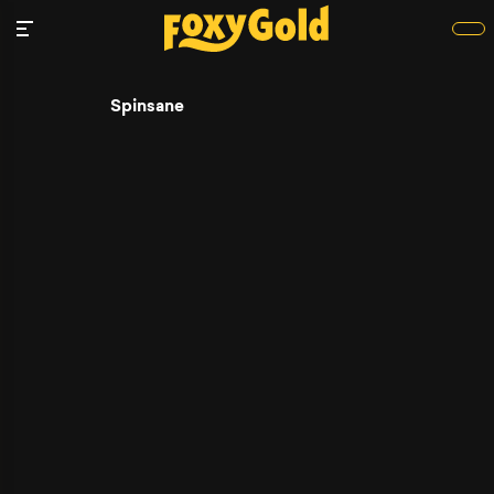
Spinsane