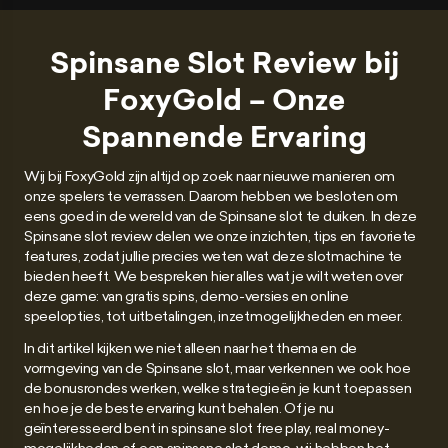
Spinsane Slot Review bij
FoxyGold – Onze
Spannende Ervaring
Wij bij FoxyGold zijn altijd op zoek naar nieuwe manieren om
onze spelers te verrassen. Daarom hebben we besloten om
eens goed in de wereld van de Spinsane slot te duiken. In deze
Spinsane slot review delen we onze inzichten, tips en favoriete
features, zodat jullie precies weten wat deze slotmachine te
bieden heeft. We bespreken hier alles wat je wilt weten over
deze game: van gratis spins, demo-versies en online
speelopties, tot uitbetalingen, inzetmogelijkheden en meer.
In dit artikel kijken we niet alleen naar het thema en de
vormgeving van de Spinsane slot, maar verkennen we ook hoe
de bonusrondes werken, welke strategieën je kunt toepassen
en hoe je de beste ervaring kunt behalen. Of je nu
geïnteresseerd bent in spinsane slot free play, real money-
mogelijkheden of een spinsane slot demo, wij hebben het