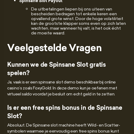
Spinsane Slot Payout
De uitbetalingen liepen bij ons uiteen van
bescheiden bedragen tot enkele keren een
opvallend grote winst. Door de hoge volatiliteit
kan de grootste klapper soms even op zich laten
wachten, maar wanneer hij valt, is het ook écht
de moeite waard.
Veelgestelde Vragen
Kunnen we de Spinsane Slot gratis
spelen?
Ja, vaak is er een spinsane slot demo beschikbaar bij online
casino’s zoals FoxyGold. In deze demo kun je oefenen met
virtueel saldo voordat je besluit om echt geld in te zetten.
Is er een free spins bonus in de Spinsane
Slot?
Absoluut. De Spinsane slot machine heeft Wild- en Scatter-
symbolen waarmee je eenvoudig een free spins bonus kunt