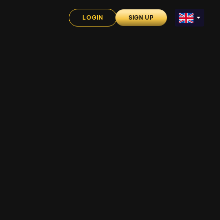
LOGIN
SIGN UP