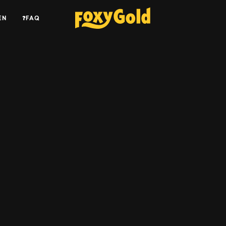
EN
❓FAQ