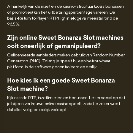
Afhankelijk van de inzet en de casino-structuur (zoals bonussen
of promoties) kan het uitbetalingspercentage variëren. De
basis-Return to Player (RTP) ligt in elk geval meestal rond de
96,5%.
Zijn online Sweet Bonanza Slot machines
ooit oneerlijk of gemanipuleerd?
Gelicenseerde aanbieders maken gebruik van Random Number
Generators (RNG). Zolang je speelt bij een betrouwbaar
platform, is de software gecontroleerd en eerlijk.
Hoe kies ik een goede Sweet Bonanza
Slot machine?
Kijk naar de RTP, inzetlimieten en bonussen. Let er vooral op dat
je bij een vertrouwd online casino speelt, zodat je zeker weet
dat alles veilig en eerlijk verloopt.