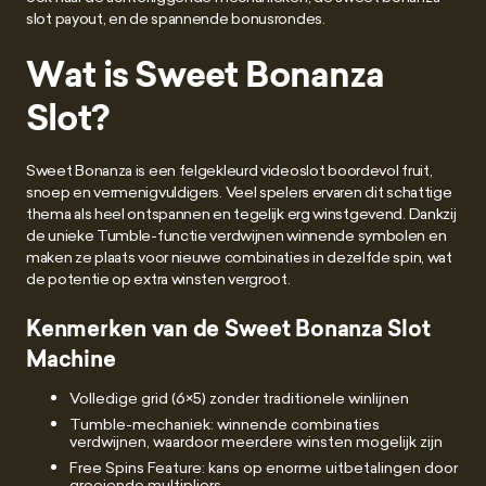
slot payout, en de spannende bonusrondes.
Wat is Sweet Bonanza
Slot?
Sweet Bonanza is een felgekleurd videoslot boordevol fruit,
snoep en vermenigvuldigers. Veel spelers ervaren dit schattige
thema als heel ontspannen en tegelijk erg winstgevend. Dankzij
de unieke Tumble-functie verdwijnen winnende symbolen en
maken ze plaats voor nieuwe combinaties in dezelfde spin, wat
de potentie op extra winsten vergroot.
Kenmerken van de Sweet Bonanza Slot
Machine
Volledige grid (6×5) zonder traditionele winlijnen
Tumble-mechaniek: winnende combinaties
verdwijnen, waardoor meerdere winsten mogelijk zijn
Free Spins Feature: kans op enorme uitbetalingen door
groeiende multipliers